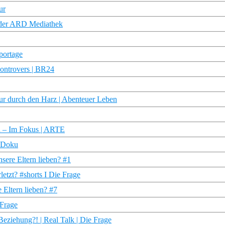
ur
 der ARD Mediathek
portage
Kontrovers | BR24
r durch den Harz | Abenteuer Leben
en – Im Fokus | ARTE
R Doku
sere Eltern lieben? #1
etzt? #shorts I Die Frage
 Eltern lieben? #7
 Frage
 Beziehung?! | Real Talk | Die Frage