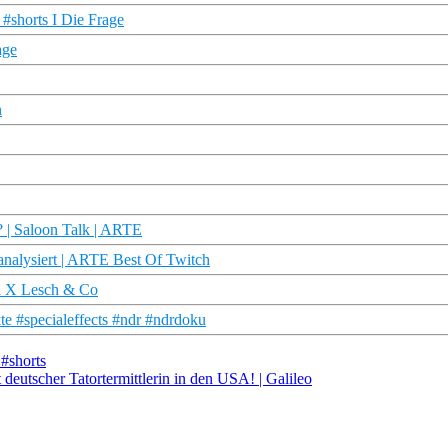
? #shorts I Die Frage
age
n
n? | Saloon Talk | ARTE
 analysiert | ARTE Best Of Twitch
ra X Lesch & Co
te #specialeffects #ndr #ndrdoku
 #shorts
eutscher Tatortermittlerin in den USA! | Galileo