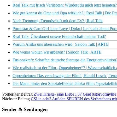
Real Talk mit frisch Verliebten: Würdest du mich jetzt heiraten
Wie gut kennst du Oma und Opa wirklich? | Real Talk | Die Fr
Nach Trennung: Freundschaft mit dem Ex? | Real Talk
Pornostar & Cam Girl Jolee Love | Doku | Let´s talk about Por
Real Talk: Überdauert unsere Freundschaft meinen Tod?
Warum Afrika uns überraschen wird | Saloon Talk | ARTE
Wie wenig wollen wir arbeiten? | Saloon Talk | ARTE
Fusionskraft: Schaffen deutsche Startups die Energierevolutio
Wie realistisch ist der Film „Oppenheimer“? | Wissenschaftlich
Oppenheimer: Das verschweigt der Film! | Harald Lesch | Ter
Der Mann hinter den Spezialeffekten #doku #film #spezialeffek
Vorheriger Beitrag
Zwei Kriege- eine Liebe I 37 Grad #storyofmylife
Nächster Beitrag
CSI in echt? Auf den SPUREN des Verbrechens mit d
Sender & Sendungen