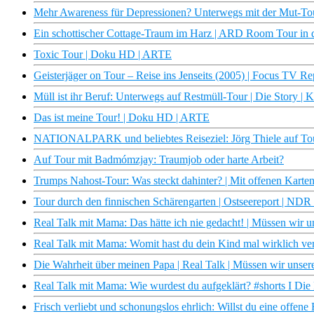
Mehr Awareness für Depressionen? Unterwegs mit der Mut-To
Ein schottischer Cottage-Traum im Harz | ARD Room Tour in
Toxic Tour | Doku HD | ARTE
Geisterjäger on Tour – Reise ins Jenseits (2005) | Focus TV Re
Müll ist ihr Beruf: Unterwegs auf Restmüll-Tour | Die Story | 
Das ist meine Tour! | Doku HD | ARTE
NATIONALPARK und beliebtes Reiseziel: Jörg Thiele auf Tou
Auf Tour mit Badmómzjay: Traumjob oder harte Arbeit?
Trumps Nahost-Tour: Was steckt dahinter? | Mit offenen Kart
Tour durch den finnischen Schärengarten | Ostseereport | ND
Real Talk mit Mama: Das hätte ich nie gedacht! | Müssen wir un
Real Talk mit Mama: Womit hast du dein Kind mal wirklich verl
Die Wahrheit über meinen Papa | Real Talk | Müssen wir unsere
Real Talk mit Mama: Wie wurdest du aufgeklärt? #shorts I Die
Frisch verliebt und schonungslos ehrlich: Willst du eine offene