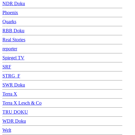
NDR Doku
Phoenix
Quarks
RBB Doku
Real Stories
reporter
Spiegel TV
SRF
STRG_F
SWR Doku
Terra X
Terra X Lesch & Co
TRU DOKU
WDR Doku
Welt