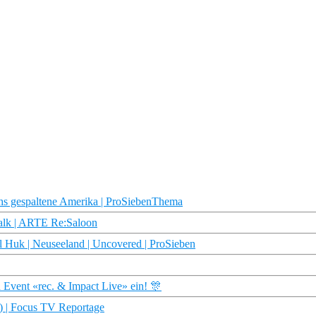
chs gespaltene Amerika | ProSiebenThema
alk | ARTE Re:Saloon
 Huk | Neuseeland | Uncovered | ProSieben
 Event «rec. & Impact Live» ein! 🎊
0) | Focus TV Reportage