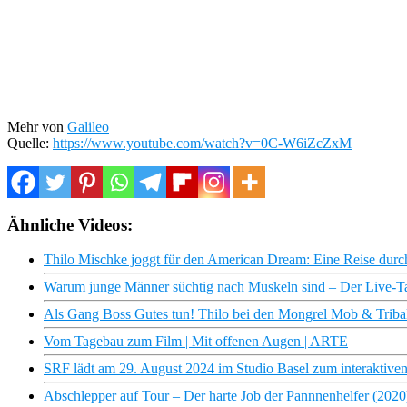
Mehr von
Galileo
Quelle:
https://www.youtube.com/watch?v=0C-W6iZcZxM
Ähnliche Videos:
Thilo Mischke joggt für den American Dream: Eine Reise dur
Warum junge Männer süchtig nach Muskeln sind – Der Live-T
Als Gang Boss Gutes tun! Thilo bei den Mongrel Mob & Tribal
Vom Tagebau zum Film | Mit offenen Augen | ARTE
SRF lädt am 29. August 2024 im Studio Basel zum interaktiven
Abschlepper auf Tour – Der harte Job der Pannnenhelfer (202