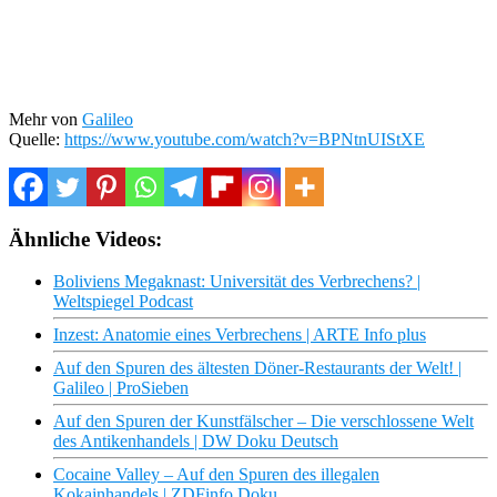
Mehr von
Galileo
Quelle:
https://www.youtube.com/watch?v=BPNtnUIStXE
Ähnliche Videos:
Boliviens Megaknast: Universität des Verbrechens? |
Weltspiegel Podcast
Inzest: Anatomie eines Verbrechens | ARTE Info plus
Auf den Spuren des ältesten Döner-Restaurants der Welt! |
Galileo | ProSieben
Auf den Spuren der Kunstfälscher – Die verschlossene Welt
des Antikenhandels | DW Doku Deutsch
Cocaine Valley – Auf den Spuren des illegalen
Kokainhandels | ZDFinfo Doku