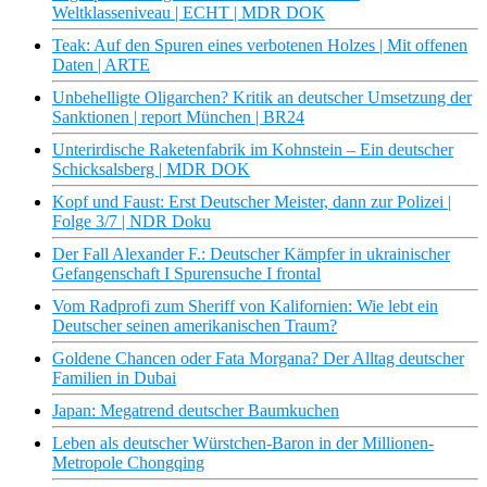
Weltklasseniveau | ECHT | MDR DOK
Teak: Auf den Spuren eines verbotenen Holzes | Mit offenen
Daten | ARTE
Unbehelligte Oligarchen? Kritik an deutscher Umsetzung der
Sanktionen | report München | BR24
Unterirdische Raketenfabrik im Kohnstein – Ein deutscher
Schicksalsberg | MDR DOK
Kopf und Faust: Erst Deutscher Meister, dann zur Polizei |
Folge 3/7 | NDR Doku
Der Fall Alexander F.: Deutscher Kämpfer in ukrainischer
Gefangenschaft I Spurensuche I frontal
Vom Radprofi zum Sheriff von Kalifornien: Wie lebt ein
Deutscher seinen amerikanischen Traum?
Goldene Chancen oder Fata Morgana? Der Alltag deutscher
Familien in Dubai
Japan: Megatrend deutscher Baumkuchen
Leben als deutscher Würstchen-Baron in der Millionen-
Metropole Chongqing