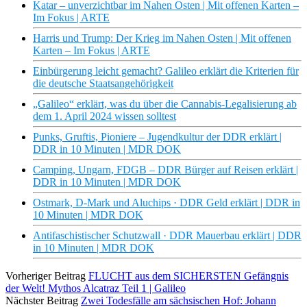
Katar – unverzichtbar im Nahen Osten | Mit offenen Karten –
Im Fokus | ARTE
Harris und Trump: Der Krieg im Nahen Osten | Mit offenen
Karten – Im Fokus | ARTE
Einbürgerung leicht gemacht? Galileo erklärt die Kriterien für
die deutsche Staatsangehörigkeit
„Galileo“ erklärt, was du über die Cannabis-Legalisierung ab
dem 1. April 2024 wissen solltest
Punks, Gruftis, Pioniere – Jugendkultur der DDR erklärt |
DDR in 10 Minuten | MDR DOK
Camping, Ungarn, FDGB – DDR Bürger auf Reisen erklärt |
DDR in 10 Minuten | MDR DOK
Ostmark, D-Mark und Aluchips · DDR Geld erklärt | DDR in
10 Minuten | MDR DOK
Antifaschistischer Schutzwall · DDR Mauerbau erklärt | DDR
in 10 Minuten | MDR DOK
Vorheriger Beitrag
FLUCHT aus dem SICHERSTEN Gefängnis
der Welt! Mythos Alcatraz Teil 1 | Galileo
Nächster Beitrag
Zwei Todesfälle am sächsischen Hof: Johann