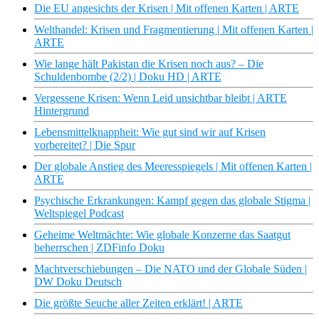
Die EU angesichts der Krisen | Mit offenen Karten | ARTE
Welthandel: Krisen und Fragmentierung | Mit offenen Karten |
ARTE
Wie lange hält Pakistan die Krisen noch aus? – Die
Schuldenbombe (2/2) | Doku HD | ARTE
Vergessene Krisen: Wenn Leid unsichtbar bleibt | ARTE
Hintergrund
Lebensmittelknappheit: Wie gut sind wir auf Krisen
vorbereitet? | Die Spur
Der globale Anstieg des Meeresspiegels | Mit offenen Karten |
ARTE
Psychische Erkrankungen: Kampf gegen das globale Stigma |
Weltspiegel Podcast
Geheime Weltmächte: Wie globale Konzerne das Saatgut
beherrschen | ZDFinfo Doku
Machtverschiebungen – Die NATO und der Globale Süden |
DW Doku Deutsch
Die größte Seuche aller Zeiten erklärt! | ARTE