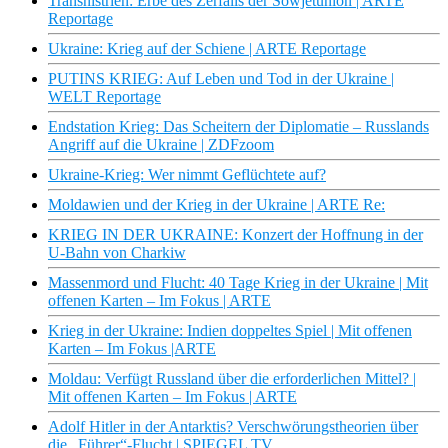
Transnistrien: Erbe des Zerfalls der Sowjetunion | ARTE
Reportage
Ukraine: Krieg auf der Schiene | ARTE Reportage
PUTINS KRIEG: Auf Leben und Tod in der Ukraine |
WELT Reportage
Endstation Krieg: Das Scheitern der Diplomatie – Russlands
Angriff auf die Ukraine | ZDFzoom
Ukraine-Krieg: Wer nimmt Geflüchtete auf?
Moldawien und der Krieg in der Ukraine | ARTE Re:
KRIEG IN DER UKRAINE: Konzert der Hoffnung in der
U-Bahn von Charkiw
Massenmord und Flucht: 40 Tage Krieg in der Ukraine | Mit
offenen Karten – Im Fokus | ARTE
Krieg in der Ukraine: Indien doppeltes Spiel | Mit offenen
Karten – Im Fokus |ARTE
Moldau: Verfügt Russland über die erforderlichen Mittel? |
Mit offenen Karten – Im Fokus | ARTE
Adolf Hitler in der Antarktis? Verschwörungstheorien über
die „Führer“-Flucht | SPIEGEL TV