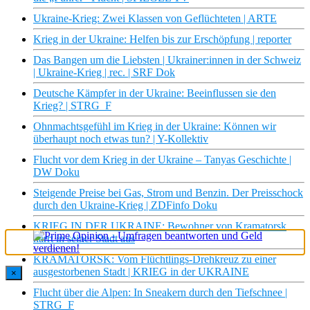
Ukraine-Krieg: Zwei Klassen von Geflüchteten | ARTE
Krieg in der Ukraine: Helfen bis zur Erschöpfung | reporter
Das Bangen um die Liebsten | Ukrainer:innen in der Schweiz
| Ukraine-Krieg | rec. | SRF Dok
Deutsche Kämpfer in der Ukraine: Beeinflussen sie den
Krieg? | STRG_F
Ohnmachtsgefühl im Krieg in der Ukraine: Können wir
überhaupt noch etwas tun? | Y-Kollektiv
Flucht vor dem Krieg in der Ukraine – Tanyas Geschichte |
DW Doku
Steigende Preise bei Gas, Strom und Benzin. Der Preisschock
durch den Ukraine-Krieg | ZDFinfo Doku
KRIEG IN DER UKRAINE: Bewohner von Kramatorsk
harrt in seiner Stadt aus
KRAMATORSK: Vom Flüchtlings-Drehkreuz zu einer
ausgestorbenen Stadt | KRIEG in der UKRAINE
×
Flucht über die Alpen: In Sneakern durch den Tiefschnee |
STRG_F