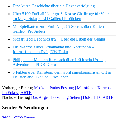
Eine kurze Geschichte über die Hexenverfolgung
Über 5100 Fußballfelder groß: Krasse Challenge für Vincent
im Mega-Solarpark! | Galileo | ProSieben
Mit Spielkarten zum Fruit Ninja! 5 Secrets über Karten |
Galileo | ProSieben
Mozart lebt! Lebt Mozart? – Über die Erben des Genies
Die Wahrheit über Kriminalität und Korruption –
Journalismus im Exil | DW Doku
Philippinen: Mit dem Rucksack über 100 Inseln | Young
Adventurers | NDR Doku
5 Fakten über Ramstein, dem wohl amerikanischsten Ort in
Deutschland | Galileo | ProSieben
Vorheriger Beitrag
Moskau: Putins Festung | Mit offenen Karten -
Im Fokus | ARTE
Nächster Beitrag
Das Auge - Forschung Sehen | Doku HD | ARTE
Sender & Sendungen
360° – GEO Reportage