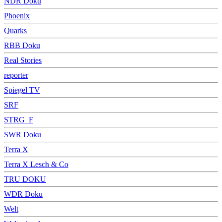
NDR Doku
Phoenix
Quarks
RBB Doku
Real Stories
reporter
Spiegel TV
SRF
STRG_F
SWR Doku
Terra X
Terra X Lesch & Co
TRU DOKU
WDR Doku
Welt