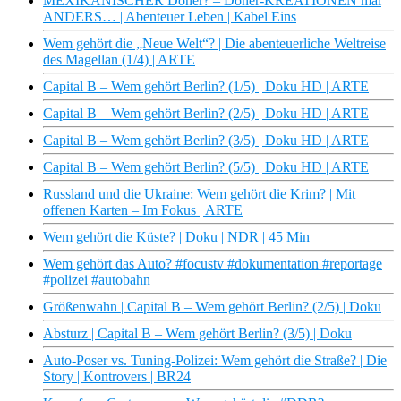
MEXIKANISCHER Döner? – Döner-KREATIONEN mal
ANDERS… | Abenteuer Leben | Kabel Eins
Wem gehört die „Neue Welt“? | Die abenteuerliche Weltreise
des Magellan (1/4) | ARTE
Capital B – Wem gehört Berlin? (1/5) | Doku HD | ARTE
Capital B – Wem gehört Berlin? (2/5) | Doku HD | ARTE
Capital B – Wem gehört Berlin? (3/5) | Doku HD | ARTE
Capital B – Wem gehört Berlin? (5/5) | Doku HD | ARTE
Russland und die Ukraine: Wem gehört die Krim? | Mit
offenen Karten – Im Fokus | ARTE
Wem gehört die Küste? | Doku | NDR | 45 Min
Wem gehört das Auto? #focustv #dokumentation #reportage
#polizei #autobahn
Größenwahn | Capital B – Wem gehört Berlin? (2/5) | Doku
Absturz | Capital B – Wem gehört Berlin? (3/5) | Doku
Auto-Poser vs. Tuning-Polizei: Wem gehört die Straße? | Die
Story | Kontrovers | BR24