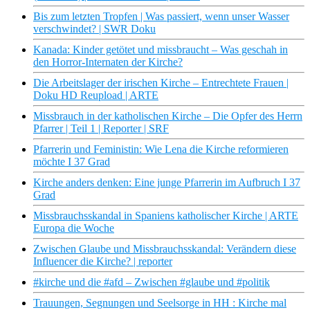
Bis zum letzten Tropfen | Was passiert, wenn unser Wasser
verschwindet? | SWR Doku
Kanada: Kinder getötet und missbraucht – Was geschah in
den Horror-Internaten der Kirche?
Die Arbeitslager der irischen Kirche – Entrechtete Frauen |
Doku HD Reupload | ARTE
Missbrauch in der katholischen Kirche – Die Opfer des Herrn
Pfarrer | Teil 1 | Reporter | SRF
Pfarrerin und Feministin: Wie Lena die Kirche reformieren
möchte I 37 Grad
Kirche anders denken: Eine junge Pfarrerin im Aufbruch I 37
Grad
Missbrauchsskandal in Spaniens katholischer Kirche | ARTE
Europa die Woche
Zwischen Glaube und Missbrauchsskandal: Verändern diese
Influencer die Kirche? | reporter
#kirche und die #afd – Zwischen #glaube und #politik
Trauungen, Segnungen und Seelsorge in HH : Kirche mal