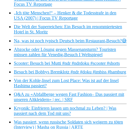
Focus TV Reportage
„Ich töte Menschen!“ – Henker & die Todesstrafe in den
USA (2007) | Focus TV Reportage
Die Welt der Superreichen: Ein Besuch im renommiertesten
Hotel in St. Moritz
Na, was ist noch typisch Deutsch beim Restaurant-Besuch?😅
Abzocke oder Lösung gegen Massenansturm? Touristen
müssen zahlen für Venedig-Besuch I Weltspiegel
Scooter: Besuch bei Mutti #ndr #ndrdoku #scooter #shorts
Besuch bei Bobbys Bremklotz #ndr #doku #imbiss #hamburg
Von der Kohle-Insel zum Lost Place: Was ist auf der Insel
Hashima passiert?
Q&A zu «Abfallberge wegen Fast Fashion– Das passiert mit
unseren Altkleidern» | rec. | SRF
Kryonik: Einfrieren lassen um nochmal zu Leben? | Was
passiert nach dem Tod mit uns?
Was passiert, wenn russische Soldaten sich weigern zu töten
(Interview) | Masha on Russia | ARTE