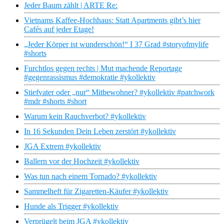
Jeder Baum zählt | ARTE Re:
Vietnams Kaffee-Hochhaus: Statt Apartments gibt’s hier
Cafés auf jeder Etage!
„Jeder Körper ist wunderschön!“ I 37 Grad #storyofmylife
#shorts
Furchtlos gegen rechts | Mut machende Reportage
#gegenrassismus #demokratie #ykollektiv
Stiefvater oder „nur“ Mitbewohner? #ykollektiv #patchwork
#mdr #shorts #short
Warum kein Rauchverbot? #ykollektiv
In 16 Sekunden Dein Leben zerstört #ykollektiv
JGA Extrem #ykollektiv
Ballern vor der Hochzeit #ykollektiv
Was tun nach einem Tornado? #ykollektiv
Sammelheft für Zigaretten-Käufer #ykollektiv
Hunde als Trigger #ykollektiv
Verprügelt beim JGA #ykollektiv