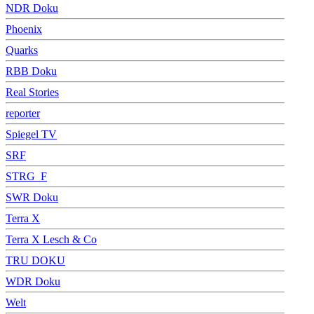
NDR Doku
Phoenix
Quarks
RBB Doku
Real Stories
reporter
Spiegel TV
SRF
STRG_F
SWR Doku
Terra X
Terra X Lesch & Co
TRU DOKU
WDR Doku
Welt