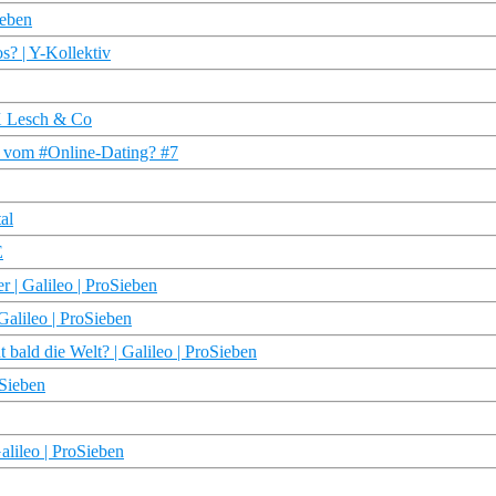
ieben
s? | Y-Kollektiv
 X Lesch & Co
r vom #Online-Dating? #7
al
E
r | Galileo | ProSieben
Galileo | ProSieben
bald die Welt? | Galileo | ProSieben
oSieben
alileo | ProSieben