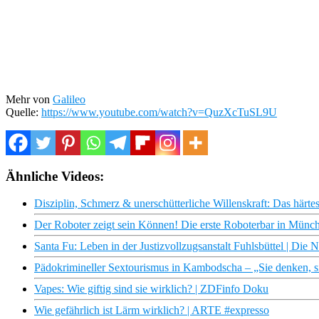
Mehr von
Galileo
Quelle:
https://www.youtube.com/watch?v=QuzXcTuSL9U
Ähnliche Videos:
Disziplin, Schmerz & unerschütterliche Willenskraft: Das härt
Der Roboter zeigt sein Können! Die erste Roboterbar in Münche
Santa Fu: Leben in der Justizvollzugsanstalt Fuhlsbüttel | Di
Pädokrimineller Sextourismus in Kambodscha – „Sie denken, s
Vapes: Wie giftig sind sie wirklich? | ZDFinfo Doku
Wie gefährlich ist Lärm wirklich? | ARTE #expresso