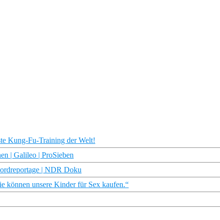
este Kung-Fu-Training der Welt!
n | Galileo | ProSieben
e Nordreportage | NDR Doku
ie können unsere Kinder für Sex kaufen.“