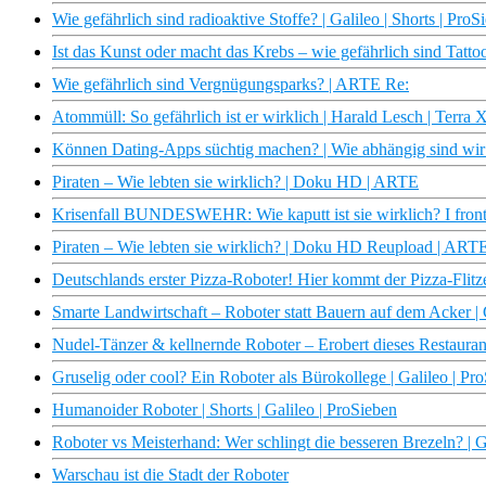
Wie gefährlich sind radioaktive Stoffe? | Galileo | Shorts | ProS
Ist das Kunst oder macht das Krebs – wie gefährlich sind Tattoo
Wie gefährlich sind Vergnügungsparks? | ARTE Re:
Atommüll: So gefährlich ist er wirklich | Harald Lesch | Terra
Können Dating-Apps süchtig machen? | Wie abhängig sind wi
Piraten – Wie lebten sie wirklich? | Doku HD | ARTE
Krisenfall BUNDESWEHR: Wie kaputt ist sie wirklich? I front
Piraten – Wie lebten sie wirklich? | Doku HD Reupload | ART
Deutschlands erster Pizza-Roboter! Hier kommt der Pizza-Flitze
Smarte Landwirtschaft – Roboter statt Bauern auf dem Acker | 
Nudel-Tänzer & kellnernde Roboter – Erobert dieses Restaurant 
Gruselig oder cool? Ein Roboter als Bürokollege | Galileo | Pr
Humanoider Roboter | Shorts | Galileo | ProSieben
Roboter vs Meisterhand: Wer schlingt die besseren Brezeln? | G
Warschau ist die Stadt der Roboter