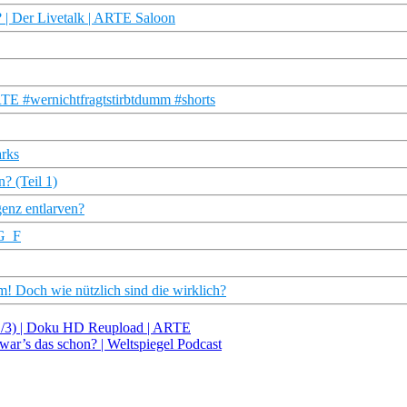
 | Der Livetalk | ARTE Saloon
RTE #wernichtfragtstirbtdumm #shorts
rks
? (Teil 1)
genz entlarven?
RG_F
! Doch wie nützlich sind die wirklich?
(1/3) | Doku HD Reupload | ARTE
ar’s das schon? | Weltspiegel Podcast