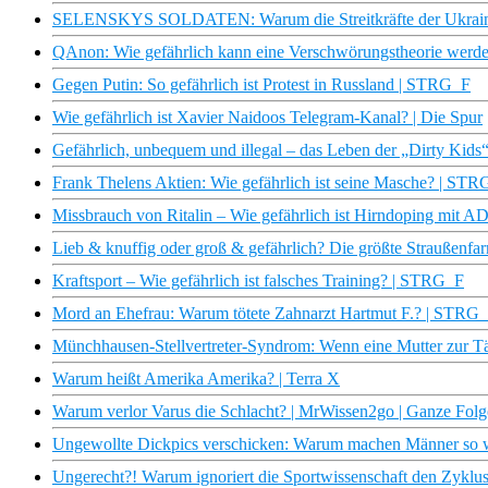
SELENSKYS SOLDATEN: Warum die Streitkräfte der Ukraine
QAnon: Wie gefährlich kann eine Verschwörungstheorie werden
Gegen Putin: So gefährlich ist Protest in Russland | STRG_F
Wie gefährlich ist Xavier Naidoos Telegram-Kanal? | Die Spur
Gefährlich, unbequem und illegal – das Leben der „Dirty Kids
Frank Thelens Aktien: Wie gefährlich ist seine Masche? | ST
Missbrauch von Ritalin – Wie gefährlich ist Hirndoping mit 
Lieb & knuffig oder groß & gefährlich? Die größte Straußenfar
Kraftsport – Wie gefährlich ist falsches Training? | STRG_F
Mord an Ehefrau: Warum tötete Zahnarzt Hartmut F.? | STRG
Münchhausen-Stellvertreter-Syndrom: Wenn eine Mutter zur Tä
Warum heißt Amerika Amerika? | Terra X
Warum verlor Varus die Schlacht? | MrWissen2go | Ganze Folge
Ungewollte Dickpics verschicken: Warum machen Männer so wa
Ungerecht?! Warum ignoriert die Sportwissenschaft den Zyklus?