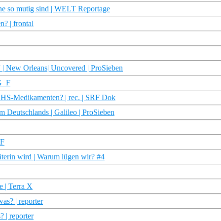
 so mutig sind | WELT Reportage
? | frontal
“ | New Orleans| Uncovered | ProSieben
RG_F
ADHS-Medikamenten? | rec. | SRF Dok
m Deutschlands | Galileo | ProSieben
_F
terin wird | Warum lügen wir? #4
 | Terra X
s? | reporter
 | reporter