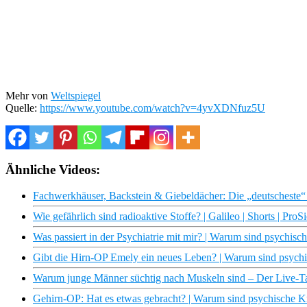
Mehr von
Weltspiegel
Quelle:
https://www.youtube.com/watch?v=4yvXDNfuz5U
Ähnliche Videos:
Fachwerkhäuser, Backstein & Giebeldächer: Die „deutscheste“ S
Wie gefährlich sind radioaktive Stoffe? | Galileo | Shorts | ProS
Was passiert in der Psychiatrie mit mir? | Warum sind psychis
Gibt die Hirn-OP Emely ein neues Leben? | Warum sind psych
Warum junge Männer süchtig nach Muskeln sind – Der Live-T
Gehirn-OP: Hat es etwas gebracht? | Warum sind psychische 