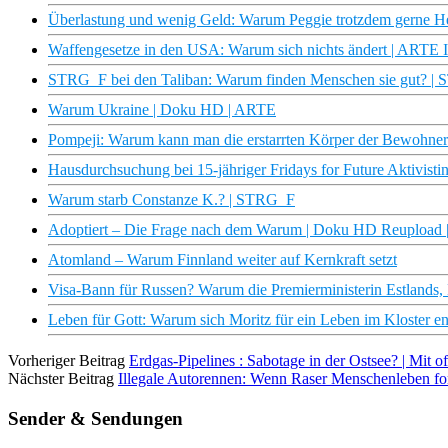
Überlastung und wenig Geld: Warum Peggie trotzdem gerne H
Waffengesetze in den USA: Warum sich nichts ändert | ARTE I
STRG_F bei den Taliban: Warum finden Menschen sie gut? |
Warum Ukraine | Doku HD | ARTE
Pompeji: Warum kann man die erstarrten Körper der Bewohner
Hausdurchsuchung bei 15-jähriger Fridays for Future Aktivistin
Warum starb Constanze K.? | STRG_F
Adoptiert – Die Frage nach dem Warum | Doku HD Reupload
Atomland – Warum Finnland weiter auf Kernkraft setzt
Visa-Bann für Russen? Warum die Premierministerin Estlands, Ka
Leben für Gott: Warum sich Moritz für ein Leben im Kloster en
Vorheriger Beitrag
Erdgas-Pipelines : Sabotage in der Ostsee? | Mit 
Nächster Beitrag
Illegale Autorennen: Wenn Raser Menschenleben 
Sender & Sendungen