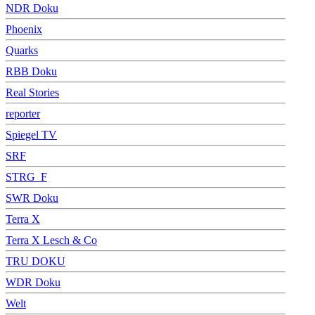
NDR Doku
Phoenix
Quarks
RBB Doku
Real Stories
reporter
Spiegel TV
SRF
STRG_F
SWR Doku
Terra X
Terra X Lesch & Co
TRU DOKU
WDR Doku
Welt