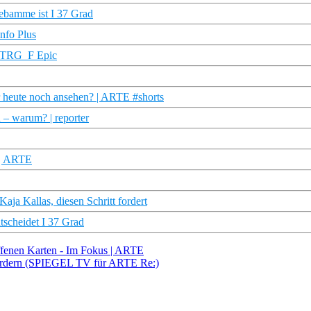
ebamme ist I 37 Grad
nfo Plus
 STRG_F Epic
 heute noch ansehen? | ARTE #shorts
 – warum? | reporter
 | ARTE
ja Kallas, diesen Schritt fordert
tscheidet I 37 Grad
offenen Karten - Im Fokus | ARTE
fordern (SPIEGEL TV für ARTE Re:)