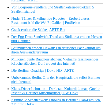
Reupload | ARTE
Von Bosporus-Pendlern und Straßenkatzen-Projekten: 5
Straßen Istanbul
Nudel-Tänzer & kellnernde Roboter – Erobert dieses
Restaurant bald die Welt? | Galileo | ProSieben
Crack erobert die Städte | ARTE Re:
Der Egg Drop Sandwich-Trend aus Südkorea erobert Herzen
und Gaumen
Baumkuchen erobert Hawaii: Ein deutsches Paar kämpft um
ihren Auswanderertraum
Millionen bunte Räucherstäbchen: Vietnams faszinierendes
Räucherstäbchen-Dorf erobert das Internet!
Die Berliner Quadriga | Doku HD | ARTE
Unbekanntes Berlin: Orte der Hauptstadt, die selbst Berliner
nicht kennen!
Klaus-Dieter Lehmann – Der letzte Kulturdiplomat | Goethe
Institut & Berliner Museumsinsel | DW Doku
Kriminelle Schattenwelt: Einblick in Berliner Clan-Familien |
ZDFinfo Doku