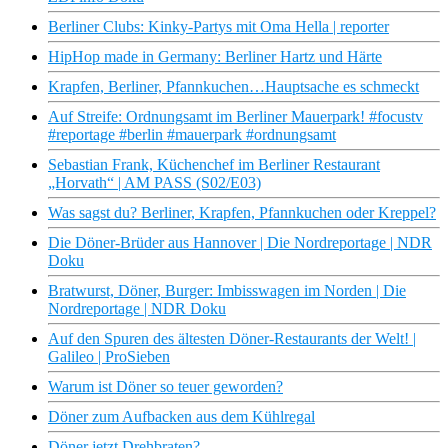
Berliner Clubs: Kinky-Partys mit Oma Hella | reporter
HipHop made in Germany: Berliner Hartz und Härte
Krapfen, Berliner, Pfannkuchen…Hauptsache es schmeckt
Auf Streife: Ordnungsamt im Berliner Mauerpark! #focustv
#reportage #berlin #mauerpark #ordnungsamt
Sebastian Frank, Küchenchef im Berliner Restaurant
„Horvath“ | AM PASS (S02/E03)
Was sagst du? Berliner, Krapfen, Pfannkuchen oder Kreppel?
Die Döner-Brüder aus Hannover | Die Nordreportage | NDR
Doku
Bratwurst, Döner, Burger: Imbisswagen im Norden | Die
Nordreportage | NDR Doku
Auf den Spuren des ältesten Döner-Restaurants der Welt! |
Galileo | ProSieben
Warum ist Döner so teuer geworden?
Döner zum Aufbacken aus dem Kühlregal
Döner jetzt Drehbraten?