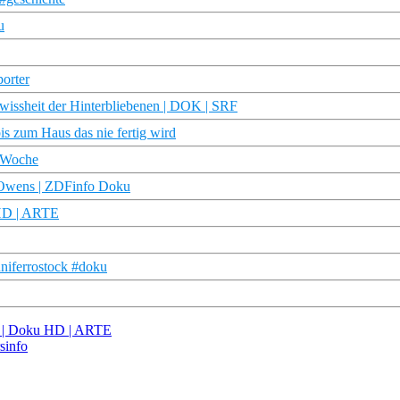
u
porter
wissheit der Hinterbliebenen | DOK | SRF
s zum Haus das nie fertig wird
e Woche
 Owens | ZDFinfo Doku
 HD | ARTE
nniferrostock #doku
rs | Doku HD | ARTE
sinfo