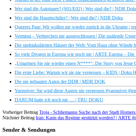
Wer sind die Autotuner? (S01/E02) | Wer sind die? | NDR Dok
Wer sind die Hauptschüler? | Wer sind die? | NDR Doku
Queeres Paar: Wir wollen nie wieder zurück in die Ukraine | re
Vermisst – Verbrechen nie ausgeschlossen | Die quälende Unge
Die spektakulärsten Häuser der Welt: Vom Haus ohne Wände bi
So viele Drogen in Europa wie noch nie | ARTE Europa – Di
„Umarmen Sie nie wieder einen N****“: Die Story von Jesse
Die erste Liebe: Warum wir sie nie vergessen – KIDS | Doku
Die nie gebauten Autos der DDR | MDR DOK
Yaenniver: Sie wird diese Augen nie vergessen #yaenniver #je
DARUM hatte ich noch nie … | TRU DOKU
Vorheriger Beitrag
Troja - Schliemanns Suche nach der Stadt Home
Nächster Beitrag
Iran: Kann das Regime gestürtzt werden? | ARTE #r
Sender & Sendungen