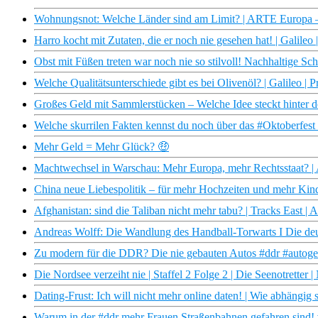
Wohnungsnot: Welche Länder sind am Limit? | ARTE Europa
Harro kocht mit Zutaten, die er noch nie gesehen hat! | Galileo
Obst mit Füßen treten war noch nie so stilvoll! Nachhaltige Sch
Welche Qualitätsunterschiede gibt es bei Olivenöl? | Galileo | 
Großes Geld mit Sammlerstücken – Welche Idee steckt hinter de
Welche skurrilen Fakten kennst du noch über das #Oktoberfest 
Mehr Geld = Mehr Glück? 🤑
Machtwechsel in Warschau: Mehr Europa, mehr Rechtsstaat? |
China neue Liebespolitik – für mehr Hochzeiten und mehr Kind
Afghanistan: sind die Taliban nicht mehr tabu? | Tracks East |
Andreas Wolff: Die Wandlung des Handball-Torwarts I Die deu
Zu modern für die DDR? Die nie gebauten Autos #ddr #autog
Die Nordsee verzeiht nie | Staffel 2 Folge 2 | Die Seenotrette
Dating-Frust: Ich will nicht mehr online daten! | Wie abhängig
Warum in der #ddr mehr Frauen Straßenbahnen gefahren sind! 