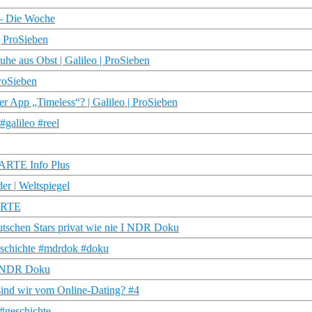
 – Die Woche
 | ProSieben
uhe aus Obst | Galileo | ProSieben
ProSieben
r App „Timeless“? | Galileo | ProSieben
#galileo #reel
 ARTE Info Plus
er | Weltspiegel
 ARTE
tschen Stars privat wie nie I NDR Doku
eschichte #mdrdok #doku
r | NDR Doku
 sind wir vom Online-Dating? #4
#geschichte