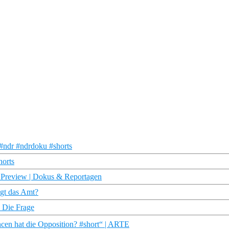
#ndr #ndrdoku #shorts
horts
| Preview | Dokus & Reportagen
ngt das Amt?
I Die Frage
cen hat die Opposition? #short“ | ARTE