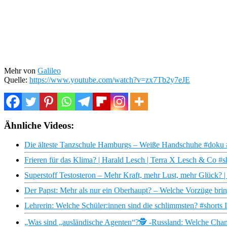
Mehr von
Galileo
Quelle:
https://www.youtube.com/watch?v=zx7Tb2y7eJE
Ähnliche Videos:
Die älteste Tanzschule Hamburgs – Weiße Handschuhe #doku 
Frieren für das Klima? | Harald Lesch | Terra X Lesch & Co #s
Superstoff Testosteron – Mehr Kraft, mehr Lust, mehr Glück? 
Der Papst: Mehr als nur ein Oberhaupt? – Welche Vorzüge bri
Lehrerin: Welche Schüler:innen sind die schlimmsten? #shorts 
„Was sind „ausländische Agenten“?🕵️ -Russland: Welche Chan