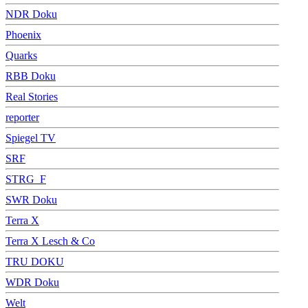
NDR Doku
Phoenix
Quarks
RBB Doku
Real Stories
reporter
Spiegel TV
SRF
STRG_F
SWR Doku
Terra X
Terra X Lesch & Co
TRU DOKU
WDR Doku
Welt