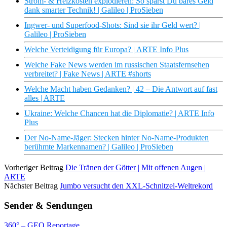
Strom- & Heizkosten explodieren: So sparst Du bares Geld
dank smarter Technik! | Galileo | ProSieben
Ingwer- und Superfood-Shots: Sind sie ihr Geld wert? |
Galileo | ProSieben
Welche Verteidigung für Europa? | ARTE Info Plus
Welche Fake News werden im russischen Staatsfernsehen
verbreitet? | Fake News | ARTE #shorts
Welche Macht haben Gedanken? | 42 – Die Antwort auf fast
alles | ARTE
Ukraine: Welche Chancen hat die Diplomatie? | ARTE Info
Plus
Der No-Name-Jäger: Stecken hinter No-Name-Produkten
berühmte Markennamen? | Galileo | ProSieben
Vorheriger Beitrag
Die Tränen der Götter | Mit offenen Augen |
ARTE
Nächster Beitrag
Jumbo versucht den XXL-Schnitzel-Weltrekord
Sender & Sendungen
360° – GEO Reportage