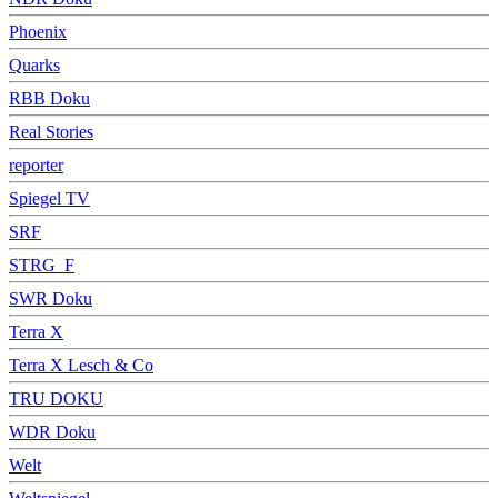
Phoenix
Quarks
RBB Doku
Real Stories
reporter
Spiegel TV
SRF
STRG_F
SWR Doku
Terra X
Terra X Lesch & Co
TRU DOKU
WDR Doku
Welt