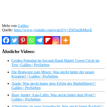
Mehr von
Galileo
Quelle:
https://www.youtube.com/watch?v=Z9ZmzlbMqxE
Ähnliche Videos:
Großes Potential im Second-Hand Markt! Green Circle im
Test | Galileo | ProSieben
Die Bratwurst zum Mixen: Was steckt hinter der neuen
Kreation? | Galileo | ProSieben
Apple: Was steckt hinter dem Erfolg des Marktführers? |
Galileo | ProSieben
Bunt, bunter, Asia-Cafés: Was steckt hinter dem Hype? |
Galileo | ProSieben
Affenfutter als neue Superfrucht: Was steckt hinter Baobab? |