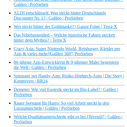
Galileo | ProSieben
ALDI entschlüsselt: Was steckt hinter Deutschlands
Discounter Nr. 1? | Galileo | ProSieben
Wer steckt hinter der Goldmaske? | Ganze Folge | Terra X
Das Nibelungenlied – Welche historische Fakten stecken
hinter dem Mythos? | Terra X
Crazy Asia: Super Nintendo World, Reisburger, Kleider per
App & vieles mehr!|Galileo 360°| ProSieben
86-jährige App-Entwicklerin & 9-jähriger Maler begeistern
die Welt | Galileo | ProSieben
Spionage per Handy-App: Risiko Hightech-Auto | Die Story |
Kontrovers | BR24
Demeter: Wie viel Esoterik steckt im Bio-Label? | Galileo |
ProSieben
Rauer Seegang für Harro: So viel Arbeit steckt in den
Luxusmuscheln | Galileo | ProSieben
Welche Qualitätsunterschiede gibt es bei Olivenöl? | Galileo |
ProSieben