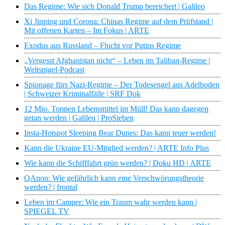
Das Regime: Wie sich Donald Trump bereichert | Galileo
Xi Jinping und Corona: Chinas Regime auf dem Prüfstand |
Mit offenen Karten – Im Fokus | ARTE
Exodus aus Russland – Flucht vor Putins Regime
„Vergesst Afghanistan nicht“ – Leben im Taliban-Regime |
Weltspigel-Podcast
Spionage fürs Nazi-Regime – Der Todesengel aus Adelboden
| Schweizer Kriminalfälle | SRF Dok
12 Mio. Tonnen Lebensmittel im Müll! Das kann dagegen
getan werden | Galileo | ProSieben
Insta-Hotspot Sleeping Bear Dunes: Das kann teuer werden!
Kann die Ukraine EU-Mitglied werden? | ARTE Info Plus
Wie kann die Schifffahrt grün werden? | Doku HD | ARTE
QAnon: Wie gefährlich kann eine Verschwörungstheorie
werden? | frontal
Leben im Camper: Wie ein Traum wahr werden kann |
SPIEGEL TV