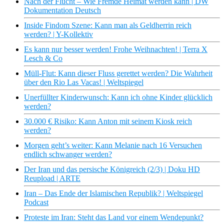
Nach der Flucht – Wie Fremde Heimat werden kann | DW
Dokumentation Deutsch
Inside Findom Szene: Kann man als Geldherrin reich
werden? | Y-Kollektiv
Es kann nur besser werden! Frohe Weihnachten! | Terra X
Lesch & Co
Müll-Flut: Kann dieser Fluss gerettet werden? Die Wahrheit
über den Rio Las Vacas! | Weltspiegel
Unerfüllter Kinderwunsch: Kann ich ohne Kinder glücklich
werden?
30.000 € Risiko: Kann Anton mit seinem Kiosk reich
werden?
Morgen geht’s weiter: Kann Melanie nach 16 Versuchen
endlich schwanger werden?
Der Iran und das persische Königreich (2/3) | Doku HD
Reupload | ARTE
Iran – Das Ende der Islamischen Republik? | Weltspiegel
Podcast
Proteste im Iran: Steht das Land vor einem Wendepunkt?