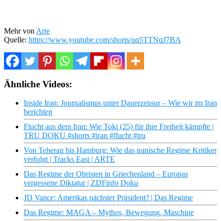
Mehr von
Arte
Quelle:
https://www.youtube.com/shorts/uq5TTNqJ7BA
Ähnliche Videos:
Inside Iran: Journalismus unter Dauerzensur – Wie wir im Iran
berichten
Flucht aus dem Iran: Wie Toki (25) für ihre Freiheit kämpfte |
TRU DOKU #shorts #iran #flucht #tru
Von Teheran bis Hamburg: Wie das iranische Regime Kritiker
verfolgt | Tracks East | ARTE
Das Regime der Obristen in Griechenland – Europas
vergessene Diktatur | ZDFinfo Doku
JD Vance: Amerikas nächster Präsident? | Das Regime
Das Regime: MAGA – Mythos, Bewegung, Maschine