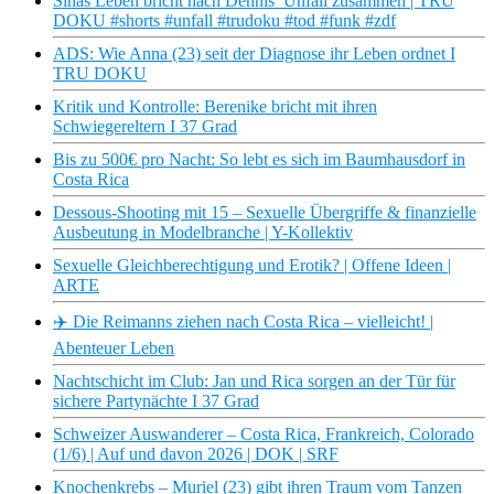
Sinas Leben bricht nach Dennis’ Unfall zusammen | TRU
DOKU #shorts #unfall #trudoku #tod #funk #zdf
ADS: Wie Anna (23) seit der Diagnose ihr Leben ordnet I
TRU DOKU
Kritik und Kontrolle: Berenike bricht mit ihren
Schwiegereltern I 37 Grad
Bis zu 500€ pro Nacht: So lebt es sich im Baumhausdorf in
Costa Rica
Dessous-Shooting mit 15 – Sexuelle Übergriffe & finanzielle
Ausbeutung in Modelbranche | Y-Kollektiv
Sexuelle Gleichberechtigung und Erotik? | Offene Ideen |
ARTE
✈️ Die Reimanns ziehen nach Costa Rica – vielleicht! |
Abenteuer Leben
Nachtschicht im Club: Jan und Rica sorgen an der Tür für
sichere Partynächte I 37 Grad
Schweizer Auswanderer – Costa Rica, Frankreich, Colorado
(1/6) | Auf und davon 2026 | DOK | SRF
Knochenkrebs – Muriel (23) gibt ihren Traum vom Tanzen