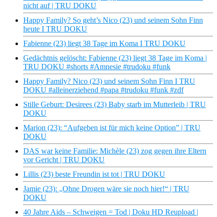
nicht auf | TRU DOKU
Happy Family? So geht’s Nico (23) und seinem Sohn Finn
heute I TRU DOKU
Fabienne (23) liegt 38 Tage im Koma I TRU DOKU
Gedächtnis gelöscht: Fabienne (23) liegt 38 Tage im Koma |
TRU DOKU #shorts #Amnesie #trudoku #funk
Happy Family? Nico (23) und seinem Sohn Finn I TRU
DOKU #alleinerziehend #papa #trudoku #funk #zdf
Stille Geburt: Desirees (23) Baby starb im Mutterleib | TRU
DOKU
Marion (23): “Aufgeben ist für mich keine Option” | TRU
DOKU
DAS war keine Familie: Michèle (23) zog gegen ihre Eltern
vor Gericht | TRU DOKU
Lillis (23) beste Freundin ist tot | TRU DOKU
Jamie (23): „Ohne Drogen wäre sie noch hier!“ | TRU
DOKU
40 Jahre Aids – Schweigen = Tod | Doku HD Reupload |