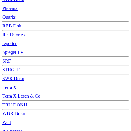
Phoenix
Quarks
RBB Doku
Real Stories
reporter
Spiegel TV
SRF
STRG_F
SWR Doku
Terra X
Terra X Lesch & Co
TRU DOKU
WDR Doku
Welt