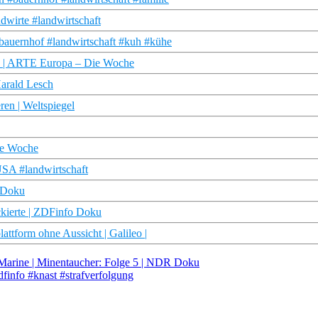
wirte #landwirtschaft
bauernhof #landwirtschaft #kuh #kühe
? | ARTE Europa – Die Woche
Harald Lesch
ren | Weltspiegel
ie Woche
SA #landwirtschaft
R Doku
kierte | ZDFinfo Doku
attform ohne Aussicht | Galileo |
 Marine | Minentaucher: Folge 5 | NDR Doku
zdfinfo #knast #strafverfolgung