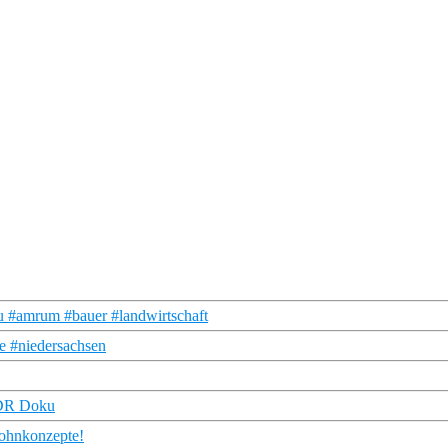
ku #amrum #bauer #landwirtschaft
he #niedersachsen
 NDR Doku
ohnkonzepte!