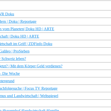
 SWR Doku
ern | Doku | Reportage
ten vom Planeten| Doku HD | ARTE
tschaft | Doku HD | ARTE
irtschaft im Griff | ZDFinfo Doku
Galileo | ProSieben
er Schweiz leben?
jetzt? | Mit dem Körper Geld verdienen?
 – Die Woche
ntergrund
achfolgesuche | Focus TV Reportage
us und Landwirtschaft | Weltspiegel
 #bauernhof #landwirtschaft #familie