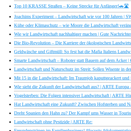
Top 10 KRASSE Straßen – Keine Strecke für Anfänger!🚗🛣️
Joachims Experiment – Landwirtschaft wie vor 100 Jahren |
Kühe oder Klimaschutz – wie Moore die Landwirtschaft veränd
Wie wir Landwirtschaft nachhaltiger machen | Gute Nachrich
Die Bio-Revolution – Die Karriere der ökologischen Landwir
Geldwäsche und Giftmüll: So fest hat die Mafia Italiens Landw
Smarte Landwirtschaft – Roboter statt Bauern auf dem Acker | 
Landwirtschaft und Naturschutz im Streit: Sollen Wisente in d
Mit 15 in die Landwirtschaft: Im Traumjob kaputtgeackert und 
Wie sieht die Zukunft der Landwirtschaft aus? | ARTE Europa
Vogelsterben: Die Folgen intensiver Landwirtschaft | ARTE Hi
Hat Landwirtschaft eine Zukunft? Zwischen Hofsterben und N
Dreht Spanien den Hahn zu? Der Kampf ums Wasser in Tourism
Landwirtschaft ohne Pestizide | ARTE Re:
Freundenstränen im Familienbusiness! #focustv #dokumentation