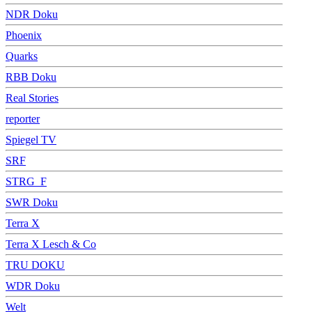
NDR Doku
Phoenix
Quarks
RBB Doku
Real Stories
reporter
Spiegel TV
SRF
STRG_F
SWR Doku
Terra X
Terra X Lesch & Co
TRU DOKU
WDR Doku
Welt