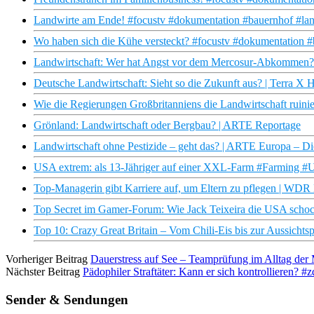
Landwirte am Ende! #focustv #dokumentation #bauernhof #land
Wo haben sich die Kühe versteckt? #focustv #dokumentation #
Landwirtschaft: Wer hat Angst vor dem Mercosur-Abkommen
Deutsche Landwirtschaft: Sieht so die Zukunft aus? | Terra X 
Wie die Regierungen Großbritanniens die Landwirtschaft ruinie
Grönland: Landwirtschaft oder Bergbau? | ARTE Reportage
Landwirtschaft ohne Pestizide – geht das? | ARTE Europa – D
USA extrem: als 13-Jähriger auf einer XXL-Farm #Farming #U
Top-Managerin gibt Karriere auf, um Eltern zu pflegen | WD
Top Secret im Gamer-Forum: Wie Jack Teixeira die USA schoc
Top 10: Crazy Great Britain – Vom Chili-Eis bis zur Aussichtspl
Vorheriger Beitrag
Dauerstress auf See – Teamprüfung im Alltag der
Nächster Beitrag
Pädophiler Straftäter: Kann er sich kontrollieren? #
Sender & Sendungen