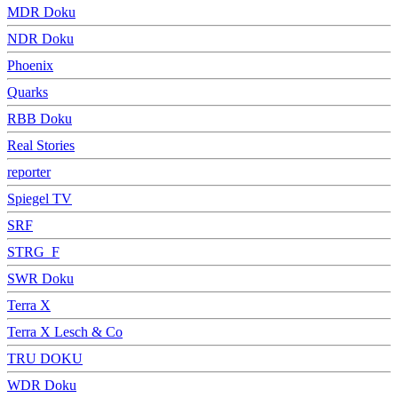
MDR Doku
NDR Doku
Phoenix
Quarks
RBB Doku
Real Stories
reporter
Spiegel TV
SRF
STRG_F
SWR Doku
Terra X
Terra X Lesch & Co
TRU DOKU
WDR Doku