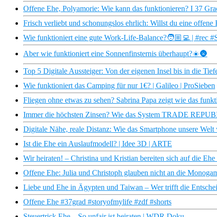
Offene Ehe, Polyamorie: Wie kann das funktionieren? I 37 Gra
Frisch verliebt und schonungslos ehrlich: Willst du eine offene
Wie funktioniert eine gute Work-Life-Balance?🧑🏼‍💻 | #rec
Aber wie funktioniert eine Sonnenfinsternis überhaupt?☀️🌚
Top 5 Digitale Aussteiger: Von der eigenen Insel bis in die Tief
Wie funktioniert das Camping für nur 1€? | Galileo | ProSieben
Fliegen ohne etwas zu sehen? Sabrina Papa zeigt wie das funktio
Immer die höchsten Zinsen? Wie das System TRADE REPUBLIC
Digitale Nähe, reale Distanz: Wie das Smartphone unsere Welt
Ist die Ehe ein Auslaufmodell? | Idee 3D | ARTE
Wir heiraten! – Christina und Kristian bereiten sich auf die Ehe
Offene Ehe: Julia und Christoph glauben nicht an die Monogam
Liebe und Ehe in Ägypten und Taiwan – Wer trifft die Entsch
Offene Ehe #37grad #storyofmylife #zdf #shorts
Steuertrick Ehe – So unfair ist heiraten | WDR Doku