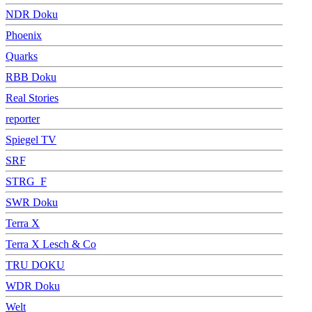
NDR Doku
Phoenix
Quarks
RBB Doku
Real Stories
reporter
Spiegel TV
SRF
STRG_F
SWR Doku
Terra X
Terra X Lesch & Co
TRU DOKU
WDR Doku
Welt