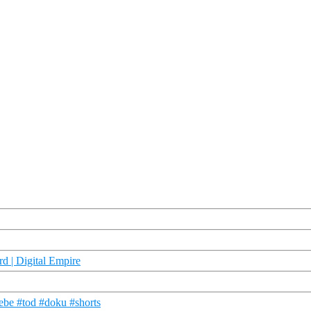
d | Digital Empire
iebe #tod #doku #shorts