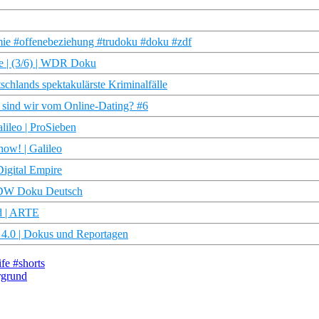
mie #offenebeziehung #trudoku #doku #zdf
ie | (3/6) | WDR Doku
tschlands spektakulärste Kriminalfälle
ig sind wir vom Online-Dating? #6
lileo | ProSieben
ow! | Galileo
Digital Empire
 | DW Doku Deutsch
d | ARTE
n 4.0 | Dokus und Reportagen
fe #shorts
rgrund