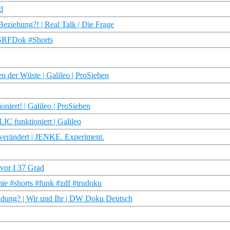
d
 Beziehung?! | Real Talk | Die Frage
 #SRFDok #Shorts
en der Wüste | Galileo | ProSieben
niert! | Galileo | ProSieben
 funktioniert | Galileo
 verändert | JENKE. Experiment.
 vor I 37 Grad
ie #shorts #funk #zdf #trudoku
eidung? | Wir und Ihr | DW Doku Deutsch