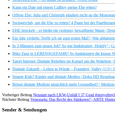
Kann ein Date mit einem Callboy meine Ehe retten?
Offene Ehe: Julia und Christoph glauben nicht an die Monoga
Swingerclub, um die Ehe zu retten? 4 Paare bei der Paartherap
EHE bröckelt – es bleibt ein verletzer, bewaffneter Mann | Deu
Ein Jahr verliebt: Treffe ich sie zum ersten Mal? | Wie abhäng
In 3-Minuten zum neuen Job? So gut funktioniert „Hokify“ | Ga
Blitz-Tanz in LEBENSGEFAHR? So funktioniert die krasse Sh
Tatort Internet: Digitale Rebellen im Kampf um die Wahrheit | 
Digitale Zukunft – Leben in Würde – Founders‘ Valley (1/3)
Smarte Kids? Kinder und digitale Medien | Doku HD Reuploa
Bringt digitale Medizin tatsächlich mehr Gesundheit? | Medizi
Vorheriger Beitrag
Neustart nach LKW-Unfall I 37 Grad #storyofmyli
Nächster Beitrag
Venezuela: Das Recht des Stärkeren? | ARTE Hinte
Sender & Sendungen