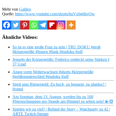
Mehr von
Galileo
Quelle:
https://www.youtube.com/shorts/huVx6g6hvOw
Ähnliche Videos:
So ist es eine große Frau zu sein | TRU DOKU #groß
#körpergröße #frauen #funk #trudoku #zdf
Jenseits der Körpergröße: Federico entdeckt seine Stärken I
37 Grad
Angst vorm Weiterwachsen #shorts #körpergröße
#größenunterschied #trudoku #zdf
Streit ums Bürgergeld: Zu hoch, zu bequem, zu planlos? |
frontal
Am Sonntag, dem 13. August, werden bis zu 100
#Sternschnuppen pro Stunde am Himmel zu sehen sein! 💫😍
Spielen wir zu viel? | Behind the Story – Watchparty zu 42 |
ARTE Twitch-Stream