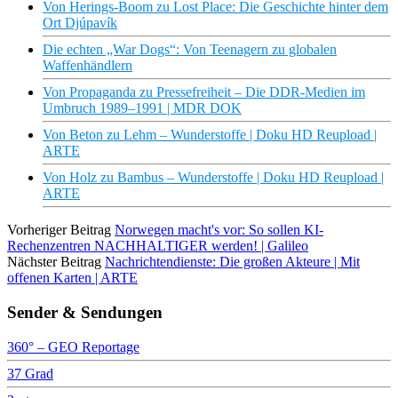
Von Herings-Boom zu Lost Place: Die Geschichte hinter dem
Ort Djúpavík
Die echten „War Dogs“: Von Teenagern zu globalen
Waffenhändlern
Von Propaganda zu Pressefreiheit – Die DDR-Medien im
Umbruch 1989–1991 | MDR DOK
Von Beton zu Lehm – Wunderstoffe | Doku HD Reupload |
ARTE
Von Holz zu Bambus – Wunderstoffe | Doku HD Reupload |
ARTE
Vorheriger Beitrag
Norwegen macht's vor: So sollen KI-
Rechenzentren NACHHALTIGER werden! | Galileo
Nächster Beitrag
Nachrichtendienste: Die großen Akteure | Mit
offenen Karten | ARTE
Sender & Sendungen
360° – GEO Reportage
37 Grad