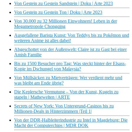
Von Gestein zu Gestein Sandstein | Doku | Arte 2023
Von Gestein zu Gestein Ton | Doku | Arte 2023
Von 30.000 zu 32 Millionen Einwohnern! Leben in der
Megametropole Chongqing
Ausgefallene Barista Kunst: Von Teddys bis zu Pokémon und
weiteren Anime ist alles dabei!
Abgeschottet von der Außenwelt: Claire ist zu Gast bei einer
Amish Familie
Bis zu 1500 Besucher pro Tag: Was steckt hinter der Elsass-
Kopie im Dschungel von Malaysia?
Von Müllsäcken zu Mietverträgen: Wer verdient mehr und
was bleibt am Ende übrig?
Die Keplersche Vermutung – Von der Kunst, Kugeln zu
stapeln | Mathewelten | ARTE
Secrets of New York: Von Untergrund-Casinos bis zu
Millionen-Deals in Hinterzimmern |Teil 1|
Von der DDR-Halbleiterindustrie zu Intel in Magdeburg: Die
Macht der Computerchips | MDR DOK