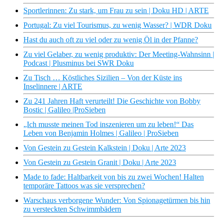
Sportlerinnen: Zu stark, um Frau zu sein | Doku HD | ARTE
Portugal: Zu viel Tourismus, zu wenig Wasser? | WDR Doku
Hast du auch oft zu viel oder zu wenig Öl in der Pfanne?
Zu viel Gelaber, zu wenig produktiv: Der Meeting-Wahnsinn |
Podcast | Plusminus bei SWR Doku
Zu Tisch … Köstliches Sizilien – Von der Küste ins
Inselinnere | ARTE
Zu 241 Jahren Haft verurteilt! Die Geschichte von Bobby
Bostic | Galileo |ProSieben
„Ich musste meinen Tod inszenieren um zu leben!“ Das
Leben von Benjamin Holmes | Galileo | ProSieben
Von Gestein zu Gestein Kalkstein | Doku | Arte 2023
Von Gestein zu Gestein Granit | Doku | Arte 2023
Made to fade: Haltbarkeit von bis zu zwei Wochen! Halten
temporäre Tattoos was sie versprechen?
Warschaus verborgene Wunder: Von Spionagetürmen bis hin
zu versteckten Schwimmbädern