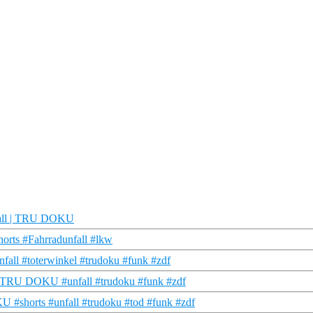
fall | TRU DOKU
orts #Fahrradunfall #lkw
all #toterwinkel #trudoku #funk #zdf
 I TRU DOKU #unfall #trudoku #funk #zdf
 #shorts #unfall #trudoku #tod #funk #zdf