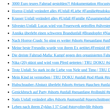
3000 Euro teures Fahrrad gestohlen?! #dokumentation #focustv
Horror-Unfall verändert alles #Unfall #Liebe #Familie#trudok
Krasser Unfall verändert alles #Unfall #Familie #Zusammenhal
Silvester-Unfall: Lucas wird von Feuerwerk getroffen #silveste
Annika überlebt einen schweren Brandunfall #Brandopfer #Narb
Nach Horror-Crash: So ging es weiter #shorts #neuanfang #unf
Meine beste Freundin wurde von ihrem Ex getötet.#Femizid #F
Die dreiste Fahrrad-Mafia: Kampf gegen den organisierten Fah
Nika (20) stürzt und wird vom Pferd getreten | TRU DOKU #sh
Trotz Unfall: So stark ist die Liebe von Nele und Timo | TR
Mein Kind ist verstorben | TRU DOKU #unfall #tod #funk #tr
Hubschrauber-Absturz überlebt #shorts #reisen #tauchen #unfal
Genickbruch auf Party #shorts #unfall #neuanfang #rollstuhl #
Natis Unfall verändert alles #shorts #autounfall #querschnitts
Leben nach ihrem Zyklus I 37 Grad #storyofmylife #shorts