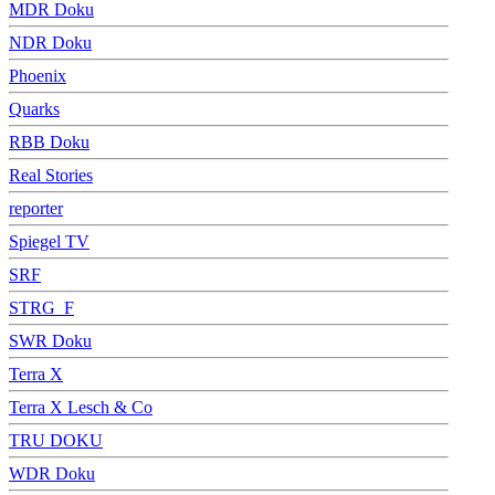
MDR Doku
NDR Doku
Phoenix
Quarks
RBB Doku
Real Stories
reporter
Spiegel TV
SRF
STRG_F
SWR Doku
Terra X
Terra X Lesch & Co
TRU DOKU
WDR Doku