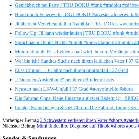
Genickbruch bei Party I TRU DOKU #funk #trudoku #zdf #roll
Blind durch Feuerwerk | TRU DOKU #silvester #feuerwerk #un
Jil überlebt Verkehrsunfall in Namibia | TRU DOKU #weltreise
Follow Up: Jil kann wieder laufen | TRU DOKU #funk #trudoku
Sprachnachricht ins Nichts #unfall #koma #familie #trudoku #
Motorradunfall: Rias Leidenschaft wird ihr zum Verhängnis #t
Wer bin ich? Sandras Suche nach ihrem leiblichen Vater I 37 G
Elisa Chirino – 10 Jahre nach ihrem Sportunfall I 37 Grad
„Dämonen-Austreibung“ bei ihrem Bruder #shorts
Neustart nach LKW-Unfall I 37 Grad #storyofmylife #shorts
Die Fahrrad-Cops: Neue Einsätze auf zwei Rädern (2) | SPI
Lichter, Soundanlagen & viel Chrom: Die Fahrrad-Tuning-Szene
Vorheriger Beitrag
3 Schwestern verlieren ihren Vater #shorts #vater
Nächster Beitrag
Mimi findet ihre Diagnose auf Tiktok #shorts #pots
Sender & Sendungen