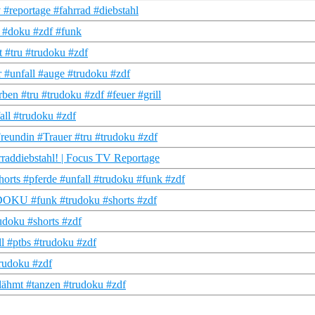
 #reportage #fahrrad #diebstahl
u #doku #zdf #funk
t #tru #trudoku #zdf
r #unfall #auge #trudoku #zdf
en #tru #trudoku #zdf #feuer #grill
all #trudoku #zdf
reundin #Trauer #tru #trudoku #zdf
rraddiebstahl! | Focus TV Reportage
orts #pferde #unfall #trudoku #funk #zdf
U DOKU #funk #trudoku #shorts #zdf
udoku #shorts #zdf
l #ptbs #trudoku #zdf
trudoku #zdf
gelähmt #tanzen #trudoku #zdf