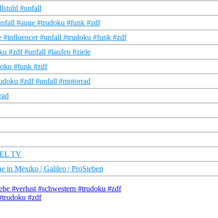
stuhl #unfall
fall #auge #trudoku #funk #zdf
 #influencer #unfall #trudoku #funk #zdf
 #zdf #unfall #laufen #ziele
doku #funk #zdf
rudoku #zdf #unfall #motorrad
rad
EGEL TV
 in Mexiko | Galileo | ProSieben
liebe #verlust #schwestern #trudoku #zdf
 #trudoku #zdf