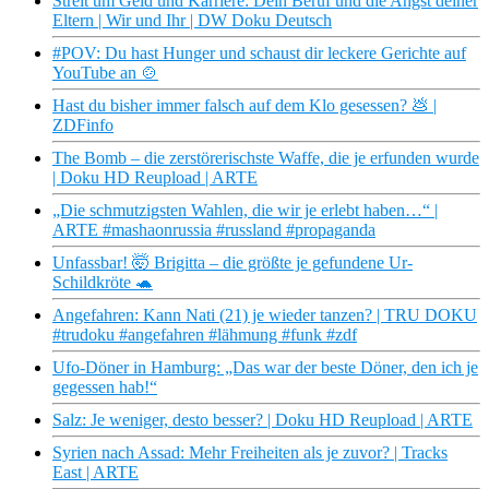
Streit um Geld und Karriere: Dein Beruf und die Angst deiner
Eltern | Wir und Ihr | DW Doku Deutsch
#POV: Du hast Hunger und schaust dir leckere Gerichte auf
YouTube an 🍲
Hast du bisher immer falsch auf dem Klo gesessen? 💩 |
ZDFinfo
The Bomb – die zerstörerischste Waffe, die je erfunden wurde
| Doku HD Reupload | ARTE
„Die schmutzigsten Wahlen, die wir je erlebt haben…“ |
ARTE #mashaonrussia #russland #propaganda
Unfassbar! 🤯 Brigitta – die größte je gefundene Ur-
Schildkröte 🐢
Angefahren: Kann Nati (21) je wieder tanzen? | TRU DOKU
#trudoku #angefahren #lähmung #funk #zdf
Ufo-Döner in Hamburg: „Das war der beste Döner, den ich je
gegessen hab!“
Salz: Je weniger, desto besser? | Doku HD Reupload | ARTE
Syrien nach Assad: Mehr Freiheiten als je zuvor? | Tracks
East | ARTE