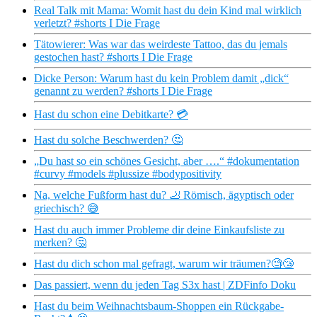
Real Talk mit Mama: Womit hast du dein Kind mal wirklich
verletzt? #shorts I Die Frage
Tätowierer: Was war das weirdeste Tattoo, das du jemals
gestochen hast? #shorts I Die Frage
Dicke Person: Warum hast du kein Problem damit „dick“
genannt zu werden? #shorts I Die Frage
Hast du schon eine Debitkarte? 💳
Hast du solche Beschwerden? 🤔
„Du hast so ein schönes Gesicht, aber ….“ #dokumentation
#curvy #models #plussize #bodypositivity
Na, welche Fußform hast du? 🦶 Römisch, ägyptisch oder
griechisch? 😅
Hast du auch immer Probleme dir deine Einkaufsliste zu
merken? 🤔
Hast du dich schon mal gefragt, warum wir träumen?🧐😴
Das passiert, wenn du jeden Tag S3x hast | ZDFinfo Doku
Hast du beim Weihnachtsbaum-Shoppen ein Rückgabe-