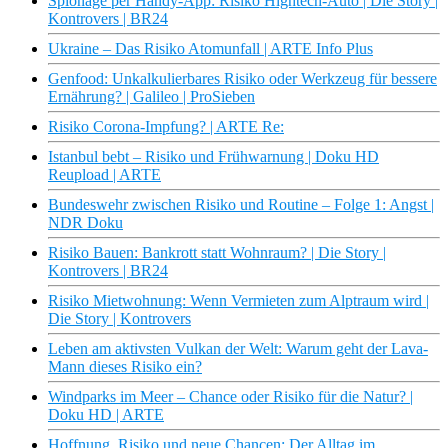
Spionage per Handy-App: Risiko Hightech-Auto | Die Story |
Kontrovers | BR24
Ukraine – Das Risiko Atomunfall | ARTE Info Plus
Genfood: Unkalkulierbares Risiko oder Werkzeug für bessere
Ernährung? | Galileo | ProSieben
Risiko Corona-Impfung? | ARTE Re:
Istanbul bebt – Risiko und Frühwarnung | Doku HD
Reupload | ARTE
Bundeswehr zwischen Risiko und Routine – Folge 1: Angst |
NDR Doku
Risiko Bauen: Bankrott statt Wohnraum? | Die Story |
Kontrovers | BR24
Risiko Mietwohnung: Wenn Vermieten zum Alptraum wird |
Die Story | Kontrovers
Leben am aktivsten Vulkan der Welt: Warum geht der Lava-
Mann dieses Risiko ein?
Windparks im Meer – Chance oder Risiko für die Natur? |
Doku HD | ARTE
Hoffnung, Risiko und neue Chancen: Der Alltag im