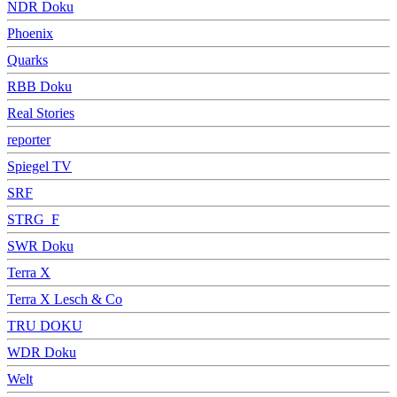
NDR Doku
Phoenix
Quarks
RBB Doku
Real Stories
reporter
Spiegel TV
SRF
STRG_F
SWR Doku
Terra X
Terra X Lesch & Co
TRU DOKU
WDR Doku
Welt