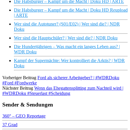
Die Habsburger – Kampf um die Macht | Doku HD | ARTE
Die Habsburger – Kampf um die Macht | Doku HD Reupload
| ARTE
Wer sind die Autotuner? (S01/E02) | Wer sind die? | NDR
Doku
Wer sind die Hauptschüler? | Wer sind die? | NDR Doku
Die Hundertjährigen – Was macht ein langes Leben aus? |
WDR Doku
Kampf der Supermächte: Wer kontrolliert die Arktis? | WDR
Doku
Vorheriger Beitrag
Ford als sicherer Arbeitgeber? | #WDRDoku
#Ford #Fordwerke
Nächster Beitrag
Wenn das Ehegattensplitting zum Nachteil wird |
#WDRDoku #Steuerlast #Scheidung
Sender & Sendungen
360° – GEO Reportage
37 Grad