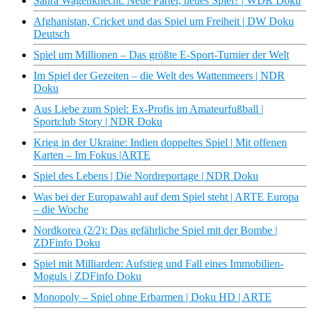
Sahra Wagenknecht: Neue Partei, neues Spiel? | WDR Doku
Afghanistan, Cricket und das Spiel um Freiheit | DW Doku
Deutsch
Spiel um Millionen – Das größte E-Sport-Turnier der Welt
Im Spiel der Gezeiten – die Welt des Wattenmeers | NDR
Doku
Aus Liebe zum Spiel: Ex-Profis im Amateurfußball |
Sportclub Story | NDR Doku
Krieg in der Ukraine: Indien doppeltes Spiel | Mit offenen
Karten – Im Fokus |ARTE
Spiel des Lebens | Die Nordreportage | NDR Doku
Was bei der Europawahl auf dem Spiel steht | ARTE Europa
– die Woche
Nordkorea (2/2): Das gefährliche Spiel mit der Bombe |
ZDFinfo Doku
Spiel mit Milliarden: Aufstieg und Fall eines Immobilien-
Moguls | ZDFinfo Doku
Monopoly – Spiel ohne Erbarmen | Doku HD | ARTE