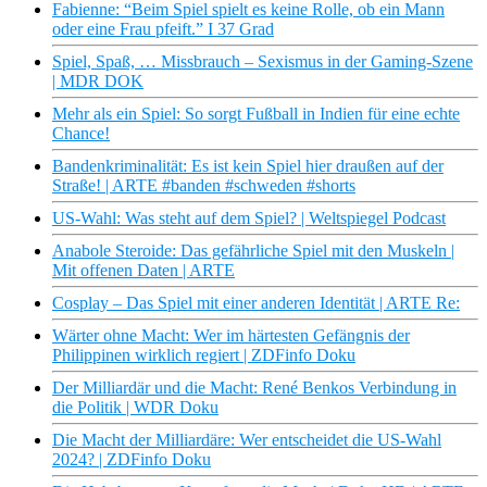
Fabienne: “Beim Spiel spielt es keine Rolle, ob ein Mann
oder eine Frau pfeift.” I 37 Grad
Spiel, Spaß, … Missbrauch – Sexismus in der Gaming-Szene
| MDR DOK
Mehr als ein Spiel: So sorgt Fußball in Indien für eine echte
Chance!
Bandenkriminalität: Es ist kein Spiel hier draußen auf der
Straße! | ARTE #banden #schweden #shorts
US-Wahl: Was steht auf dem Spiel? | Weltspiegel Podcast
Anabole Steroide: Das gefährliche Spiel mit den Muskeln |
Mit offenen Daten | ARTE
Cosplay – Das Spiel mit einer anderen Identität | ARTE Re:
Wärter ohne Macht: Wer im härtesten Gefängnis der
Philippinen wirklich regiert | ZDFinfo Doku
Der Milliardär und die Macht: René Benkos Verbindung in
die Politik | WDR Doku
Die Macht der Milliardäre: Wer entscheidet die US-Wahl
2024? | ZDFinfo Doku