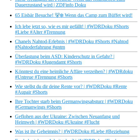
Dauerzustand wird | ZDFinfo Doku
65 Eisbär Besuche! 🐻‍❄️ Wenn das Camp zum Büffet wird!
Ich lebe jetzt so, wie es mir gefällt! | #WDRDoku #Shorts
#Liebe #Alter #Trennung
Chanels Nahtod-Erlebnis | #WDRDoku #Shorts #Nahtod
#Nahtoderfahrung #gntm
Überlastung beim ASD: Kinderschutz in Gefahr? |
#WDRDoku #Jugendamt #Shorts
Könntest du eine heimliche Affäre verzeihen? | #WDRdoku
#Untreue #Trennung #Shorts
Wie stellst du dir deine Rente vor? | #WDRDoku #Rente
#Aupair #Shorts
Ihre Tochter starb beim Germanwingsabsturz | #WDRDoku
#Germanwings #Shorts
Geflohen aus der Ukraine: Zwischen Neuanfang und
Heimweh | #WDRDoku #Ukraine #Flucht
Was ist ihr Geheimnis? | #WDRDoku #Liebe #Beziehung