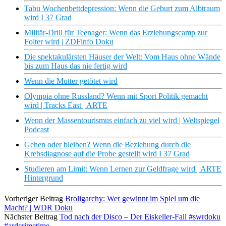
Tabu Wochenbettdepression: Wenn die Geburt zum Albtraum
wird I 37 Grad
Militär-Drill für Teenager: Wenn das Erziehungscamp zur
Folter wird | ZDFinfo Doku
Die spektakulärsten Häuser der Welt: Vom Haus ohne Wände
bis zum Haus das nie fertig wird
Wenn die Mutter getötet wird
Olympia ohne Russland? Wenn mit Sport Politik gemacht
wird | Tracks East | ARTE
Wenn der Massentourismus einfach zu viel wird | Weltspiegel
Podcast
Gehen oder bleiben? Wenn die Beziehung durch die
Krebsdiagnose auf die Probe gestellt wird I 37 Grad
Studieren am Limit: Wenn Lernen zur Geldfrage wird | ARTE
Hintergrund
Vorheriger Beitrag
Broligarchy: Wer gewinnt im Spiel um die
Macht? | WDR Doku
Nächster Beitrag
Tod nach der Disco – Der Eiskeller-Fall #swrdoku
#ardcrimetime