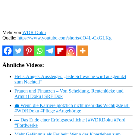
Mehr von
WDR Doku
Quelle:
https://www.youtube.com/shorts/dO4L-CxGLKg
Ähnliche Videos:
Hells-Angels-Aussteiger: „Jede Schwäche wird ausgenutzt
zum Nachteil“
Frauen und Finanzen – Von Scheidung, Rentenlücke und
Armut | Doku | SRF Dok
💼 Wenn die Karriere plötzlich nicht mehr das Wichtigste ist |
#WDRDoku #Pflege #Angehörige
🚗 Das Ende einer Erfolgsgeschichte | #WDRDoku #Ford
#Fordwerke
Mehr Gefängnis als Freiheit: Wenn das Knastleben zum