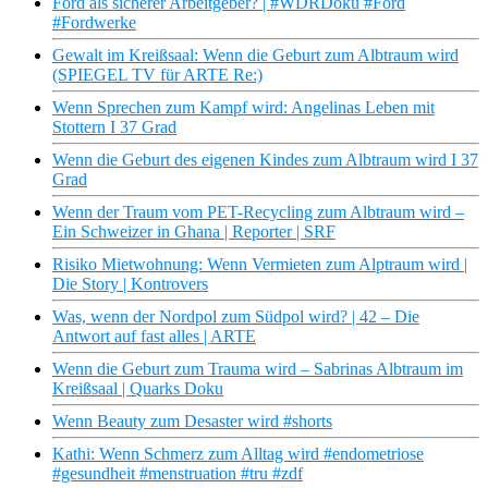
Ford als sicherer Arbeitgeber? | #WDRDoku #Ford
#Fordwerke
Gewalt im Kreißsaal: Wenn die Geburt zum Albtraum wird
(SPIEGEL TV für ARTE Re:)
Wenn Sprechen zum Kampf wird: Angelinas Leben mit
Stottern I 37 Grad
Wenn die Geburt des eigenen Kindes zum Albtraum wird I 37
Grad
Wenn der Traum vom PET-Recycling zum Albtraum wird –
Ein Schweizer in Ghana | Reporter | SRF
Risiko Mietwohnung: Wenn Vermieten zum Alptraum wird |
Die Story | Kontrovers
Was, wenn der Nordpol zum Südpol wird? | 42 – Die
Antwort auf fast alles | ARTE
Wenn die Geburt zum Trauma wird – Sabrinas Albtraum im
Kreißsaal | Quarks Doku
Wenn Beauty zum Desaster wird #shorts
Kathi: Wenn Schmerz zum Alltag wird #endometriose
#gesundheit #menstruation #tru #zdf