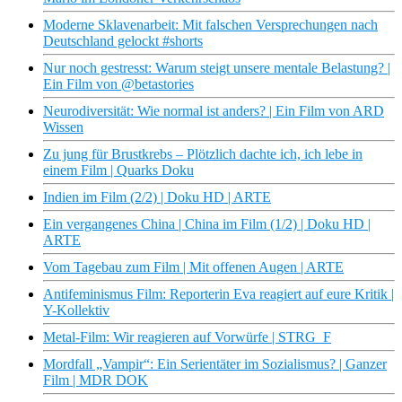
Moderne Sklavenarbeit: Mit falschen Versprechungen nach
Deutschland gelockt #shorts
Nur noch gestresst: Warum steigt unsere mentale Belastung? |
Ein Film von @betastories
Neurodiversität: Wie normal ist anders? | Ein Film von ‪ARD
Wissen
Zu jung für Brustkrebs – Plötzlich dachte ich, ich lebe in
einem Film | Quarks Doku
Indien im Film (2/2) | Doku HD | ARTE
Ein vergangenes China | China im Film (1/2) | Doku HD |
ARTE
Vom Tagebau zum Film | Mit offenen Augen | ARTE
Antifeminismus Film: Reporterin Eva reagiert auf eure Kritik |
Y-Kollektiv
Metal-Film: Wir reagieren auf Vorwürfe | STRG_F
Mordfall „Vampir“: Ein Serientäter im Sozialismus? | Ganzer
Film | MDR DOK