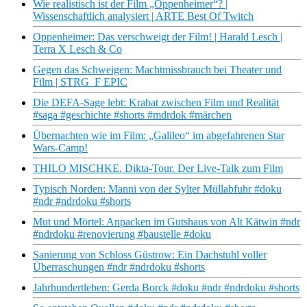
Wie realistisch ist der Film „Oppenheimer“? |
Wissenschaftlich analysiert | ARTE Best Of Twitch
Oppenheimer: Das verschweigt der Film! | Harald Lesch |
Terra X Lesch & Co
Gegen das Schweigen: Machtmissbrauch bei Theater und
Film | STRG_F EPIC
Die DEFA-Sage lebt: Krabat zwischen Film und Realität
#saga #geschichte #shorts #mdrdok #märchen
Übernachten wie im Film: „Galileo“ im abgefahrenen Star
Wars-Camp!
THILO MISCHKE. Dikta-Tour. Der Live-Talk zum Film
Typisch Norden: Manni von der Sylter Müllabfuhr #doku
#ndr #ndrdoku #shorts
Mut und Mörtel: Anpacken im Gutshaus von Alt Kätwin #ndr
#ndrdoku #renovierung #baustelle #doku
Sanierung von Schloss Güstrow: Ein Dachstuhl voller
Überraschungen #ndr #ndrdoku #shorts
Jahrhundertleben: Gerda Borck #doku #ndr #ndrdoku #shorts