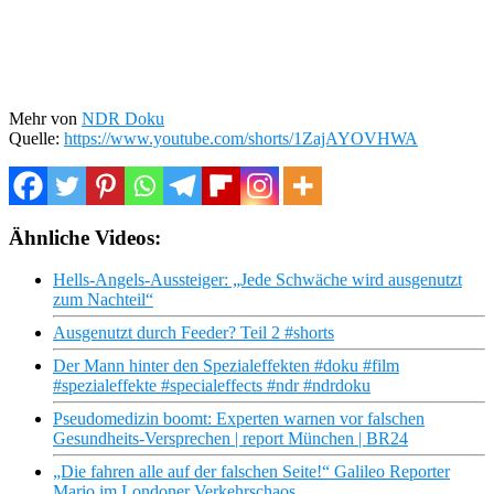
Mehr von
NDR Doku
Quelle:
https://www.youtube.com/shorts/1ZajAYOVHWA
Ähnliche Videos:
Hells-Angels-Aussteiger: „Jede Schwäche wird ausgenutzt
zum Nachteil“
Ausgenutzt durch Feeder? Teil 2 #shorts
Der Mann hinter den Spezialeffekten #doku #film
#spezialeffekte #specialeffects #ndr #ndrdoku
Pseudomedizin boomt: Experten warnen vor falschen
Gesundheits-Versprechen | report München | BR24
„Die fahren alle auf der falschen Seite!“ Galileo Reporter
Mario im Londoner Verkehrschaos