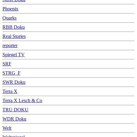
Phoenix
Quarks
RBB Doku
Real Stories
reporter
Spiegel TV
SRF
STRG_F
SWR Doku
Terra X
Terra X Lesch & Co
TRU DOKU
WDR Doku
Welt