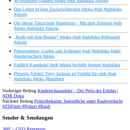
So entstehen Quallen #doku #ndr #ndrdoku #shorts
Das Leben ist kein Zuckerschlecken #doku #ndr #ndrdoku
#shorts
Die älteste Tanzschule Hamburgs – Mit dem Zeitgeist #ndr
#doku #ndrdoku #shorts
„Bodo mit dem Bagger“ #doku #ndr #ndrdoku #elbtunnel
#shorts
Prinzessinnen, Grafen und Schlösser #ndr #ndrdoku #adel
#niedersachsen #doku
Endlich Kapitänin! #ndr #doku #schiffe #ostsee #ndrdoku
Phoenix-Viertel: Terry Jackson ist Vorbild für viele #ndr
#ndrdoku #doku #hamburg
Vorheriger Beitrag
Kinderschauspieler – Der Preis des Erfolgs |
NDR Doku
Nächster Beitrag
Polizeibekannt: Jugendliche unter Raubverdacht
#ZDFinfo #Polizei #Raub
Sender & Sendungen
360° – GEO Reportage