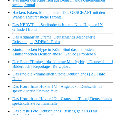
Wer hinter den Angriffen auf Deutschlands Unternehmen
steckt | frontal
Hacken, Faken, Manipulieren: Das GESCHÄFT mit den
Wahlen I Spurensuche I frontal
Das NERVT am Stadionbesuch – mit Nico Heymer I X
Gründe I frontal
Das Afghanistan Drama. Deutschlands gescheiterte
Exitstrategie | ZDFinfo Doku
Zimtschnecken Hype in Köln! Sind das die besten
Zimtschnecken Deutschlands? | Galileo | ProSieben
Der Hohe Fläming – das kleinste Mittelgebirge Deutschlands |
Bilderbuch | Reportage | Re-Upload
Das sind die kriminellsten Städte Deutschlands | ZDFinfo
Doku
Das Horrorhaus Höxter 1/2 – Angelockt | Deutschlands
spektakulärste Kriminalfälle
Das Horrorhaus Höxter 2/2 – Grausame Taten | Deutschlands
spektakulärste Kriminalfälle
Das älteste Foto Deutschlands! Bislang galt 1839 als