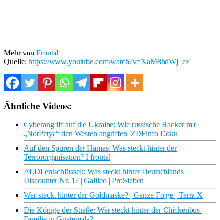
Mehr von
Frontal
Quelle:
https://www.youtube.com/watch?v=XaM8hdWj_eE
Ähnliche Videos:
Cyberangriff auf die Ukraine: Wie russische Hacker mit
„NotPetya“ den Westen angriffen |ZDFinfo Doku
Auf den Spuren der Hamas: Was steckt hinter der
Terrororganisation? I frontal
ALDI entschlüsselt: Was steckt hinter Deutschlands
Discounter Nr. 1? | Galileo | ProSieben
Wer steckt hinter der Goldmaske? | Ganze Folge | Terra X
Die Könige der Straße: Wer steckt hinter der Chickenbus-
Familie in Guatemala?