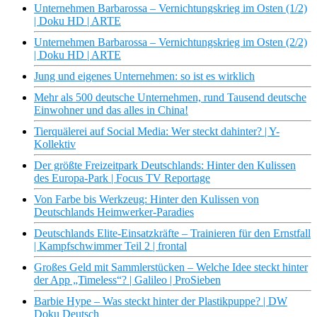
Unternehmen Barbarossa – Vernichtungskrieg im Osten (1/2)
| Doku HD | ARTE
Unternehmen Barbarossa – Vernichtungskrieg im Osten (2/2)
| Doku HD | ARTE
Jung und eigenes Unternehmen: so ist es wirklich
Mehr als 500 deutsche Unternehmen, rund Tausend deutsche
Einwohner und das alles in China!
Tierquälerei auf Social Media: Wer steckt dahinter? | Y-
Kollektiv
Der größte Freizeitpark Deutschlands: Hinter den Kulissen
des Europa-Park | Focus TV Reportage
Von Farbe bis Werkzeug: Hinter den Kulissen von
Deutschlands Heimwerker-Paradies
Deutschlands Elite-Einsatzkräfte – Trainieren für den Ernstfall
| Kampfschwimmer Teil 2 | frontal
Großes Geld mit Sammlerstücken – Welche Idee steckt hinter
der App „Timeless“? | Galileo | ProSieben
Barbie Hype – Was steckt hinter der Plastikpuppe? | DW
Doku Deutsch