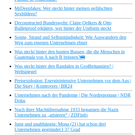
MrDeepfakes: Wer steckt hinter meinen gefälschten
Sexbildern?
Deconstructed Bundeswehr: Claire Oelkers & Otto
Bulletproof erklären, wer hinter der Uniform steckt
Sonne, Strand und Selbstständigkeit: Wie Auswandern den
Weg zum eigenen Unternehmen ebnet
Was steckt hinter den bunten Bussen, die die Menschen in
Guatemala von A nach B bringen?🚌
Was steckt hinter den Randalen in Großbritannien? |
Weltspiegel
Preisexplosion: Energieintensive Unternehmen vor dem Aus |
Die Story | Kontrovers | BR24
Unternehmen nach der Pandemie | Die Nordreportage | NDR
Doku
Nach ihrer Machtübernahme 1933 begannen die Nazis
Unternehmen zu „arisieren“ | ZDFinfo
Jung und unabhängig: Mona (21) hat schon drei
Unternehmen gegründet I 37 Grad