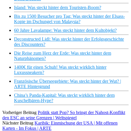
Island: Was steckt hinter dem Touristen-Boom?
Bis zu 1500 Besucher pro Tag: Was steckt hinter der Elsass-
Kopie im Dschungel von Malaysia?
60 Jahre Lavalampe: Was steckt hinter dem Kultobjekt?
Deconstructed Lidl: Was steckt hinter der Erfolgsgeschichte
des Discounters?
Die Reise zum Herz der Erde: Was steckt hinter dem
Naturphänomen?
1400€ für einen Schuh! Was steckt wirklich hinter
Luxussneakern?
Französische Überseegebiete: Was steckt hinter der Wut? |
ARTE Hintergrund
China’s Panda-Kapital: Was steckt wirklich hinter dem
Kuschelbären-Hype?
Vorheriger Beitrag
Politik statt Pop? So bringt der Nahost-Konflikt
den ESC an seine Grenzen | Weltspiegel
Nächster Beitrag
Karibik: Einmischung der USA | Mit offenen
Karten - Im Fokus | ARTE