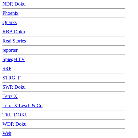
NDR Doku
Phoenix
Quarks
RBB Doku
Real Stories
reporter
Spiegel TV
SRF
STRG_F
SWR Doku
Terra X
Terra X Lesch & Co
TRU DOKU
WDR Doku
Welt