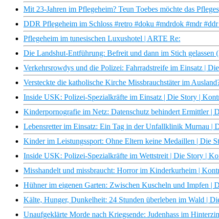
Mit 23-Jahren im Pflegeheim? Teun Toebes möchte das Pfleges
DDR Pflegeheim im Schloss #retro #doku #mdrdok #mdr #ddr #
Pflegeheim im tunesischen Luxushotel | ARTE Re:
Die Landshut-Entführung: Befreit und dann im Stich gelassen (
Verkehrsrowdys und die Polizei: Fahrradstreife im Einsatz | Di
Versteckte die katholische Kirche Missbrauchstäter im Ausland?
Inside USK: Polizei-Spezialkräfte im Einsatz | Die Story | Kon
Kinderpornografie im Netz: Datenschutz behindert Ermittler | 
Lebensretter im Einsatz: Ein Tag in der Unfallklinik Murnau | 
Kinder im Leistungssport: Ohne Eltern keine Medaillen | Die S
Inside USK: Polizei-Spezialkräfte im Wettstreit | Die Story | K
Misshandelt und missbraucht: Horror im Kinderkurheim | Kontr
Hühner im eigenen Garten: Zwischen Kuscheln und Impfen | Di
Kälte, Hunger, Dunkelheit: 24 Stunden überleben im Wald | Di
Unaufgeklärte Morde nach Kriegsende: Judenhass im Hinterzim