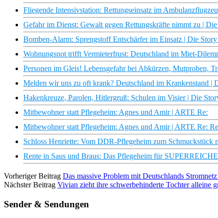
Fliegende Intensivstation: Rettungseinsatz im Ambulanzflugzeu
Gefahr im Dienst: Gewalt gegen Rettungskräfte nimmt zu | Die
Bomben-Alarm: Sprengstoff Entschärfer im Einsatz | Die Story
Wohnungsnot trifft Vermieterfrust: Deutschland im Miet-Dilem
Personen im Gleis! Lebensgefahr bei Abkürzen, Mutproben, Tra
Melden wir uns zu oft krank? Deutschland im Krankenstand | D
Hakenkreuze, Parolen, Hitlergruß: Schulen im Visier | Die Sto
Mitbewohner statt Pflegeheim: Agnes und Amir | ARTE Re:
Mitbewohner statt Pflegeheim: Agnes und Amir | ARTE Re: R
Schloss Henriette: Vom DDR-Pflegeheim zum Schmuckstück
Rente in Saus und Braus: Das Pflegeheim für SUPERREICHE in
Vorheriger Beitrag
Das massive Problem mit Deutschlands Stromnetz |
Nächster Beitrag
Vivian zieht ihre schwerbehinderte Tochter alleine 
Sender & Sendungen