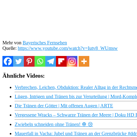
Mehr von
Bayerisches Fernsehen
Quelle:
https://www.youtube.com/watch?v=Iutv8_WUmsw
Ähnliche Videos:
Verbrechen, Leichen, Obduktion: Realer Alltag in der Rechtsme
Lügen, Intrigen und Tränen bis zur Verurteilung | Mord-Komplo
Die Tränen der Götter | Mit offenen Augen | ARTE
Vergessene Wracks – Schwarze Tränen der Meere | Doku HD
Zwiebeln schneiden ohne Tränen! 🧅 😢
Mauerfall in Vacha: Jubel und Tränen an der Grenzbrücke #dd