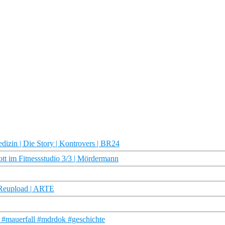
dizin | Die Story | Kontrovers | BR24
tt im Fitnessstudio 3/3 | Mördermann
 Reupload | ARTE
r #mauerfall #mdrdok #geschichte