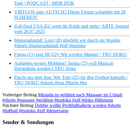
Tage | PODCAST | MDR DOK
VIRTUOS oder AUTSCH? Dieser Friseur schneidet mit 28
SCHEREN!
Zoll-Deal USA-EU sorgt für Kritik und mehr | ARTE Journal
vom 28.07.2025
Motorradunfall: Leni (28) überlebt wie durch ein Wunder
#shorts #motorradunfall #zdf #trudoku
Finnja (21) und Jill (22): Wir werden Mamas! | TRU DOKU
Aufgeben wegen Mobbing? Janina (25) will Musical-
Darstellerin werden I TRU Doku
Flucht aus dem Iran: Wie Toki (25) für ihre Freiheit kämpfte |
TRU DOKU #shorts #iran #flucht #tru
Vorheriger Beitrag
Miranda ist gelähmt nach Massage im Urlaub
#shorts #massage #gelähmt #trudoku #zdf #doku #lähmung
Nächster Beitrag
Debbie wollte Profifußballerin werden #shorts
#fußball #trudoku #zdf #depression
Sender & Sendungen