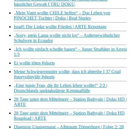
häuslicher Gewalt I TRU DOKU
„Mein Vater wollte CHILE helfen“ – Das Leben von
PINOCHET Tochter | Doku | Real Stories
Israël: Die Linke wollte Frieden | ARTE Reportage
„Sorry, mein Lama wollte nicht los“ – Außergewöhnlicher
Schulweg in Ecuador
„Ich wollte einfach scheiße bauen“ – Junge Straftäter in Arrest
1/3
Er wollte töten #shorts
Meine Schwiegermutter wollte, dass ich abtreibe I 37 Grad
#storyofmylife #shorts
„Eine junge Frau, die ihr Leben leben wollte!“ 2/2 |
Deutschlands spektakulärste Kriminalfälle
28 Tage unter dem Mittelmeer – Station Bathyale | Doku HD |
ARTE
28 Tage unter dem Mittelmeer – Station Bathyale | Doku HD
Reupload | ARTE
Diagnose Unangepasst – Albtraum Tripperburg | Folge 2: 28