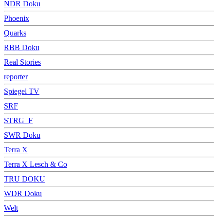
NDR Doku
Phoenix
Quarks
RBB Doku
Real Stories
reporter
Spiegel TV
SRF
STRG_F
SWR Doku
Terra X
Terra X Lesch & Co
TRU DOKU
WDR Doku
Welt