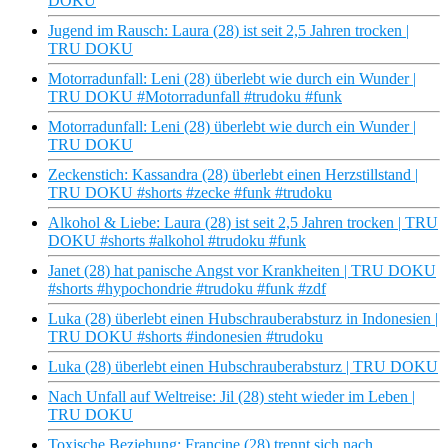
DOKU
Jugend im Rausch: Laura (28) ist seit 2,5 Jahren trocken |
TRU DOKU
Motorradunfall: Leni (28) überlebt wie durch ein Wunder |
TRU DOKU #Motorradunfall #trudoku #funk
Motorradunfall: Leni (28) überlebt wie durch ein Wunder |
TRU DOKU
Zeckenstich: Kassandra (28) überlebt einen Herzstillstand |
TRU DOKU #shorts #zecke #funk #trudoku
Alkohol & Liebe: Laura (28) ist seit 2,5 Jahren trocken | TRU
DOKU #shorts #alkohol #trudoku #funk
Janet (28) hat panische Angst vor Krankheiten | TRU DOKU
#shorts #hypochondrie #trudoku #funk #zdf
Luka (28) überlebt einen Hubschrauberabsturz in Indonesien |
TRU DOKU #shorts #indonesien #trudoku
Luka (28) überlebt einen Hubschrauberabsturz | TRU DOKU
Nach Unfall auf Weltreise: Jil (28) steht wieder im Leben |
TRU DOKU
Toxische Beziehung: Francine (28) trennt sich nach