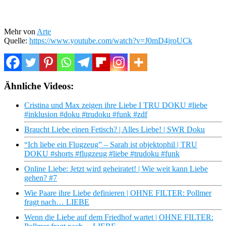
Mehr von
Arte
Quelle:
https://www.youtube.com/watch?v=J0mD4jroUCk
Ähnliche Videos:
Cristina und Max zeigen ihre Liebe I TRU DOKU #liebe
#inklusion #doku #trudoku #funk #zdf
Braucht Liebe einen Fetisch? | Alles Liebe! | SWR Doku
“Ich liebe ein Flugzeug” – Sarah ist objektophil | TRU
DOKU #shorts #flugzeug #liebe #trudoku #funk
Online Liebe: Jetzt wird geheiratet! | Wie weit kann Liebe
gehen? #7
Wie Paare ihre Liebe definieren | OHNE FILTER: Pollmer
fragt nach… LIEBE
Wenn die Liebe auf dem Friedhof wartet | OHNE FILTER: