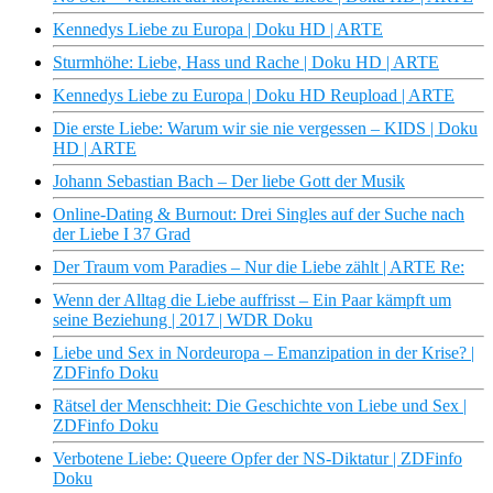
Kennedys Liebe zu Europa | Doku HD | ARTE
Sturmhöhe: Liebe, Hass und Rache | Doku HD | ARTE
Kennedys Liebe zu Europa | Doku HD Reupload | ARTE
Die erste Liebe: Warum wir sie nie vergessen – KIDS | Doku
HD | ARTE
Johann Sebastian Bach – Der liebe Gott der Musik
Online-Dating & Burnout: Drei Singles auf der Suche nach
der Liebe I 37 Grad
Der Traum vom Paradies – Nur die Liebe zählt | ARTE Re:
Wenn der Alltag die Liebe auffrisst – Ein Paar kämpft um
seine Beziehung | 2017 | WDR Doku
Liebe und Sex in Nordeuropa – Emanzipation in der Krise? |
ZDFinfo Doku
Rätsel der Menschheit: Die Geschichte von Liebe und Sex |
ZDFinfo Doku
Verbotene Liebe: Queere Opfer der NS-Diktatur | ZDFinfo
Doku