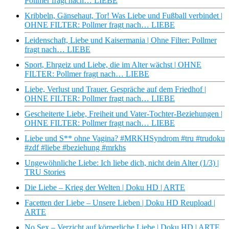
Pollmer fragt nach… LIEBE
Kribbeln, Gänsehaut, Tor! Was Liebe und Fußball verbindet |
OHNE FILTER: Pollmer fragt nach… LIEBE
Leidenschaft, Liebe und Kaisermania | Ohne Filter: Pollmer
fragt nach… LIEBE
Sport, Ehrgeiz und Liebe, die im Alter wächst | OHNE
FILTER: Pollmer fragt nach… LIEBE
Liebe, Verlust und Trauer. Gespräche auf dem Friedhof |
OHNE FILTER: Pollmer fragt nach… LIEBE
Gescheiterte Liebe, Freiheit und Vater-Tochter-Beziehungen |
OHNE FILTER: Pollmer fragt nach… LIEBE
Liebe und S** ohne Vagina? #MRKHSyndrom #tru #trudoku
#zdf #liebe #beziehung #mrkhs
Ungewöhnliche Liebe: Ich liebe dich, nicht dein Alter (1/3) |
TRU Stories
Die Liebe – Krieg der Welten | Doku HD | ARTE
Facetten der Liebe – Unsere Lieben | Doku HD Reupload |
ARTE
No Sex – Verzicht auf körperliche Liebe | Doku HD | ARTE