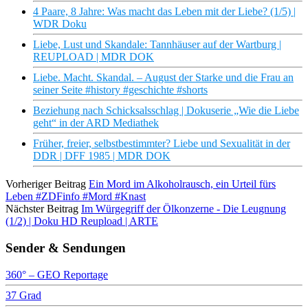
4 Paare, 8 Jahre: Was macht das Leben mit der Liebe? (1/5) |
WDR Doku
Liebe, Lust und Skandale: Tannhäuser auf der Wartburg |
REUPLOAD | MDR DOK
Liebe. Macht. Skandal. – August der Starke und die Frau an
seiner Seite #history #geschichte #shorts
Beziehung nach Schicksalsschlag | Dokuserie „Wie die Liebe
geht“ in der ARD Mediathek
Früher, freier, selbstbestimmter? Liebe und Sexualität in der
DDR | DFF 1985 | MDR DOK
Vorheriger Beitrag
Ein Mord im Alkoholrausch, ein Urteil fürs
Leben #ZDFinfo #Mord #Knast
Nächster Beitrag
Im Würgegriff der Ölkonzerne - Die Leugnung
(1/2) | Doku HD Reupload | ARTE
Sender & Sendungen
360° – GEO Reportage
37 Grad