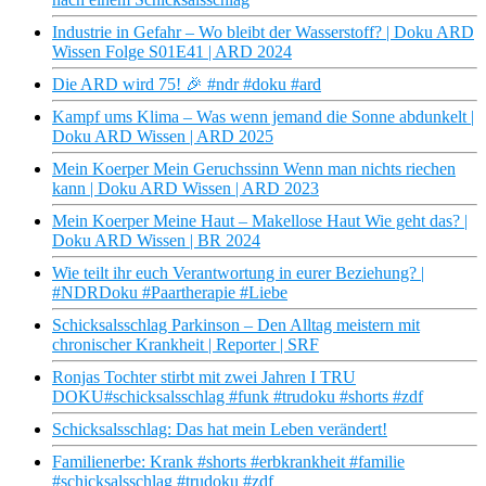
Industrie in Gefahr – Wo bleibt der Wasserstoff? | Doku ARD
Wissen Folge S01E41 | ARD 2024
Die ARD wird 75! 🎉 #ndr #doku #ard
Kampf ums Klima – Was wenn jemand die Sonne abdunkelt |
Doku ARD Wissen | ARD 2025
Mein Koerper Mein Geruchssinn Wenn man nichts riechen
kann | Doku ARD Wissen | ARD 2023
Mein Koerper Meine Haut – Makellose Haut Wie geht das? |
Doku ARD Wissen | BR 2024
Wie teilt ihr euch Verantwortung in eurer Beziehung? |
#NDRDoku #Paartherapie #Liebe
Schicksalsschlag Parkinson – Den Alltag meistern mit
chronischer Krankheit | Reporter | SRF
Ronjas Tochter stirbt mit zwei Jahren I TRU
DOKU#schicksalsschlag #funk #trudoku #shorts #zdf
Schicksalsschlag: Das hat mein Leben verändert!
Familienerbe: Krank #shorts #erbkrankheit #familie
#schicksalsschlag #trudoku #zdf