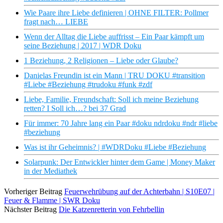
Wie Paare ihre Liebe definieren | OHNE FILTER: Pollmer
fragt nach… LIEBE
Wenn der Alltag die Liebe auffrisst – Ein Paar kämpft um
seine Beziehung | 2017 | WDR Doku
1 Beziehung, 2 Religionen – Liebe oder Glaube?
Danielas Freundin ist ein Mann | TRU DOKU #transition
#Liebe #Beziehung #trudoku #funk #zdf
Liebe, Familie, Freundschaft: Soll ich meine Beziehung
retten? I Soll ich…? bei 37 Grad
Für immer: 70 Jahre lang ein Paar #doku ndrdoku #ndr #liebe
#beziehung
Was ist ihr Geheimnis? | #WDRDoku #Liebe #Beziehung
Solarpunk: Der Entwickler hinter dem Game | Money Maker
in der Mediathek
Vorheriger Beitrag
Feuerwehrübung auf der Achterbahn | S10E07 |
Feuer & Flamme | SWR Doku
Nächster Beitrag
Die Katzenretterin von Fehrbellin