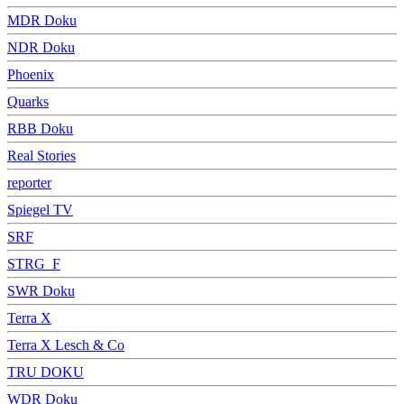
MDR Doku
NDR Doku
Phoenix
Quarks
RBB Doku
Real Stories
reporter
Spiegel TV
SRF
STRG_F
SWR Doku
Terra X
Terra X Lesch & Co
TRU DOKU
WDR Doku