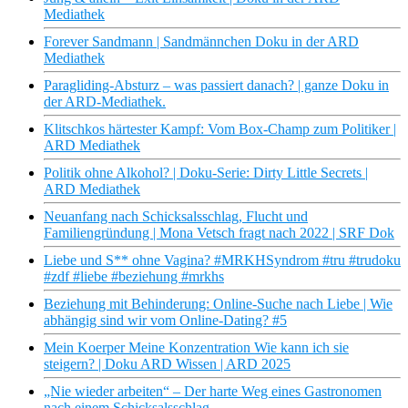
Mediathek
Forever Sandmann | Sandmännchen Doku in der ARD
Mediathek
Paragliding-Absturz – was passiert danach? | ganze Doku in
der ARD-Mediathek.
Klitschkos härtester Kampf: Vom Box-Champ zum Politiker |
ARD Mediathek
Politik ohne Alkohol? | Doku-Serie: Dirty Little Secrets |
ARD Mediathek
Neuanfang nach Schicksalsschlag, Flucht und
Familiengründung | Mona Vetsch fragt nach 2022 | SRF Dok
Liebe und S** ohne Vagina? #MRKHSyndrom #tru #trudoku
#zdf #liebe #beziehung #mrkhs
Beziehung mit Behinderung: Online-Suche nach Liebe | Wie
abhängig sind wir vom Online-Dating? #5
Mein Koerper Meine Konzentration Wie kann ich sie
steigern? | Doku ARD Wissen | ARD 2025
„Nie wieder arbeiten“ – Der harte Weg eines Gastronomen
nach einem Schicksalsschlag