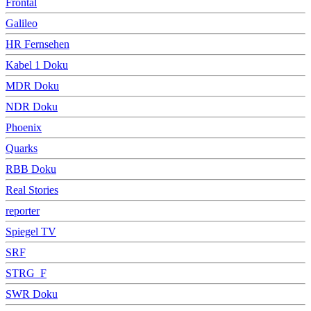
Frontal
Galileo
HR Fernsehen
Kabel 1 Doku
MDR Doku
NDR Doku
Phoenix
Quarks
RBB Doku
Real Stories
reporter
Spiegel TV
SRF
STRG_F
SWR Doku