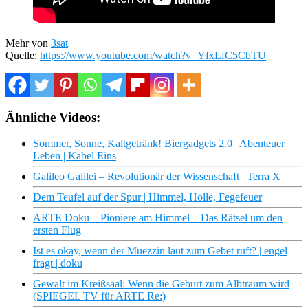
Mehr von
3sat
Quelle:
https://www.youtube.com/watch?v=YfxLfC5CbTU
Ähnliche Videos:
Sommer, Sonne, Kaltgetränk! Biergadgets 2.0 | Abenteuer
Leben | Kabel Eins
Galileo Galilei – Revolutionär der Wissenschaft | Terra X
Dem Teufel auf der Spur | Himmel, Hölle, Fegefeuer
ARTE Doku – Pioniere am Himmel – Das Rätsel um den
ersten Flug
Ist es okay, wenn der Muezzin laut zum Gebet ruft? | engel
fragt | doku
Gewalt im Kreißsaal: Wenn die Geburt zum Albtraum wird
(SPIEGEL TV für ARTE Re:)