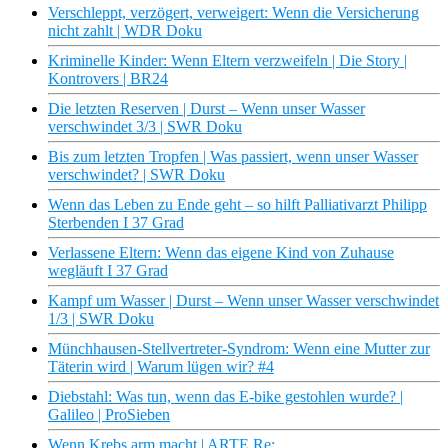
Verschleppt, verzögert, verweigert: Wenn die Versicherung
nicht zahlt | WDR Doku
Kriminelle Kinder: Wenn Eltern verzweifeln | Die Story |
Kontrovers | BR24
Die letzten Reserven | Durst – Wenn unser Wasser
verschwindet 3/3 | SWR Doku
Bis zum letzten Tropfen | Was passiert, wenn unser Wasser
verschwindet? | SWR Doku
Wenn das Leben zu Ende geht – so hilft Palliativarzt Philipp
Sterbenden I 37 Grad
Verlassene Eltern: Wenn das eigene Kind von Zuhause
wegläuft I 37 Grad
Kampf um Wasser | Durst – Wenn unser Wasser verschwindet
1/3 | SWR Doku
Münchhausen-Stellvertreter-Syndrom: Wenn eine Mutter zur
Täterin wird | Warum lügen wir? #4
Diebstahl: Was tun, wenn das E-bike gestohlen wurde? |
Galileo | ProSieben
Wenn Krebs arm macht | ARTE Re: