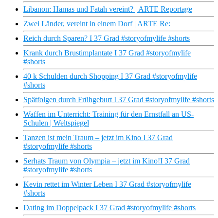
Libanon: Hamas und Fatah vereint? | ARTE Reportage
Zwei Länder, vereint in einem Dorf | ARTE Re:
Reich durch Sparen? I 37 Grad #storyofmylife #shorts
Krank durch Brustimplantate I 37 Grad #storyofmylife
#shorts
40 k Schulden durch Shopping I 37 Grad #storyofmylife
#shorts
Spätfolgen durch Frühgeburt I 37 Grad #storyofmylife #shorts
Waffen im Unterricht: Training für den Ernstfall an US-
Schulen | Weltspiegel
Tanzen ist mein Traum – jetzt im Kino I 37 Grad
#storyofmylife #shorts
Serhats Traum von Olympia – jetzt im Kino!I 37 Grad
#storyofmylife #shorts
Kevin rettet im Winter Leben I 37 Grad #storyofmylife
#shorts
Dating im Doppelpack I 37 Grad #storyofmylife #shorts