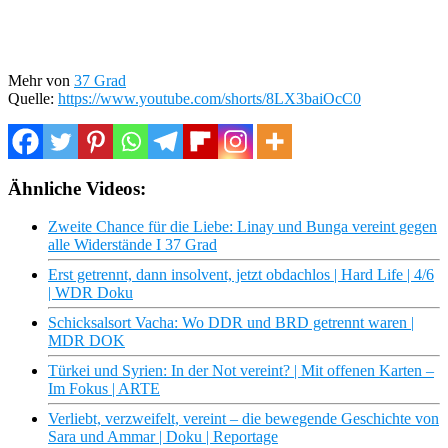
Mehr von
37 Grad
Quelle:
https://www.youtube.com/shorts/8LX3baiOcC0
Ähnliche Videos:
Zweite Chance für die Liebe: Linay und Bunga vereint gegen
alle Widerstände I 37 Grad
Erst getrennt, dann insolvent, jetzt obdachlos | Hard Life | 4/6
| WDR Doku
Schicksalsort Vacha: Wo DDR und BRD getrennt waren |
MDR DOK
Türkei und Syrien: In der Not vereint? | Mit offenen Karten –
Im Fokus | ARTE
Verliebt, verzweifelt, vereint – die bewegende Geschichte von
Sara und Ammar | Doku | Reportage