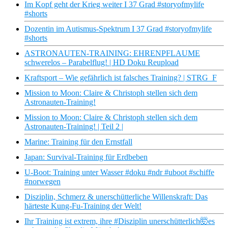
Im Kopf geht der Krieg weiter I 37 Grad #storyofmylife
#shorts
Dozentin im Autismus-Spektrum I 37 Grad #storyofmylife
#shorts
ASTRONAUTEN-TRAINING: EHRENPFLAUME
schwerelos – Parabelflug! | HD Doku Reupload
Kraftsport – Wie gefährlich ist falsches Training? | STRG_F
Mission to Moon: Claire & Christoph stellen sich dem
Astronauten-Training!
Mission to Moon: Claire & Christoph stellen sich dem
Astronauten-Training! | Teil 2 |
Marine: Training für den Ernstfall
Japan: Survival-Training für Erdbeben
U-Boot: Training unter Wasser #doku #ndr #uboot #schiffe
#norwegen
Disziplin, Schmerz & unerschütterliche Willenskraft: Das
härteste Kung-Fu-Training der Welt!
Ihr Training ist extrem, ihre #Disziplin unerschütterlich🤯es