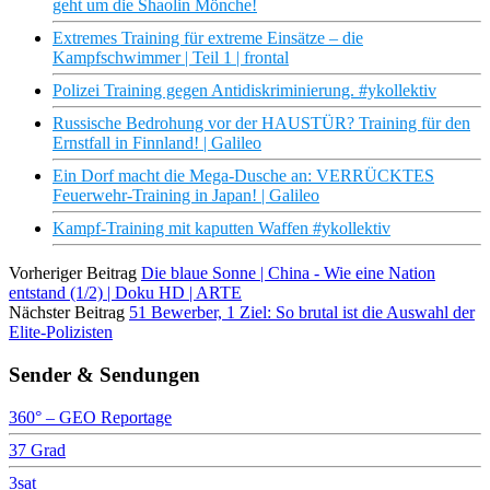
geht um die Shaolin Mönche!
Extremes Training für extreme Einsätze – die
Kampfschwimmer | Teil 1 | frontal
Polizei Training gegen Antidiskriminierung. #ykollektiv
Russische Bedrohung vor der HAUSTÜR? Training für den
Ernstfall in Finnland! | Galileo
Ein Dorf macht die Mega-Dusche an: VERRÜCKTES
Feuerwehr-Training in Japan! | Galileo
Kampf-Training mit kaputten Waffen #ykollektiv
Vorheriger Beitrag
Die blaue Sonne | China - Wie eine Nation
entstand (1/2) | Doku HD | ARTE
Nächster Beitrag
51 Bewerber, 1 Ziel: So brutal ist die Auswahl der
Elite-Polizisten
Sender & Sendungen
360° – GEO Reportage
37 Grad
3sat