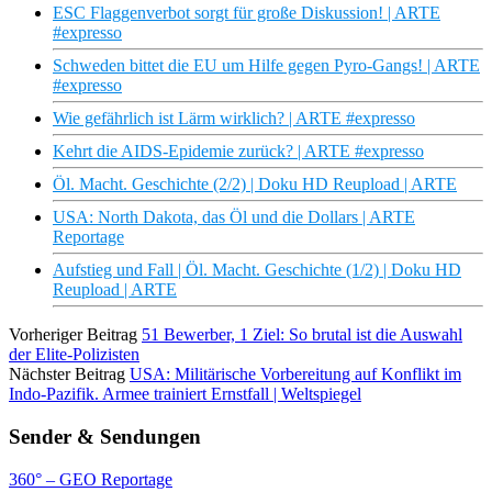
ESC Flaggenverbot sorgt für große Diskussion! | ARTE
#expresso
Schweden bittet die EU um Hilfe gegen Pyro-Gangs! | ARTE
#expresso
Wie gefährlich ist Lärm wirklich? | ARTE #expresso
Kehrt die AIDS-Epidemie zurück? | ARTE #expresso
Öl. Macht. Geschichte (2/2) | Doku HD Reupload | ARTE
USA: North Dakota, das Öl und die Dollars | ARTE
Reportage
Aufstieg und Fall | Öl. Macht. Geschichte (1/2) | Doku HD
Reupload | ARTE
Vorheriger Beitrag
51 Bewerber, 1 Ziel: So brutal ist die Auswahl
der Elite-Polizisten
Nächster Beitrag
USA: Militärische Vorbereitung auf Konflikt im
Indo-Pazifik. Armee trainiert Ernstfall | Weltspiegel
Sender & Sendungen
360° – GEO Reportage