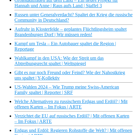
Großstadtfrauen auf dem Land – Ein neues Projekt für
Hannah und Anne | Raus aufs Land | Staffel 3
Russen unter Generalverdacht? Spaltet der Krieg die russische
Community in Deutschland?
Aufruhr in Klosterfelde – geplantes Flüchtlingsheim spaltet
Brandenburger Dorf | Wir müssen reden!
Kampf um Tesla – Ein Autobauer spaltet die Region |
Reportage
Wahlkampf in den USA: Wie der Streit um das
Abtreibungsrecht spaltet | Weltspiegel
Gibt es nur noch Freund oder Feind? Wie der Nahostkrieg
uns spaltet | Y-Kollektiv
US-Wahlen 2024 – Wie Trump meine Swiss-American
Family spaltet | Reporter | SRF
Welche Alternativen zu russischem Erdgas und Erdöl? | Mit
offenen Karten – Im Fokus | ARTE
Verzichtet die EU auf russisches Erdöl? | Mit offenen Karten
– Im Fokus | ARTE
Erdgas und Erdöl: Regieren Rohstoffe die Welt? | Mit offenen