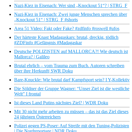
Nazi-Kiez in Eisenach: Wer sind „Knockout 51“? | STRG_F
Nazi-Kiez in Eisenach: Zwei junge Menschen sprechen über
„Knockout 51“ | STRG_F #shorts
Area 51 Video: Fakt oder Fake? #zdfinfo #roswell #ufos
Der härteste Knast Madagaskars: brutal, dreckig, tödlich
#ZDFinfo #Gefängnis #Madagaskar
Deutsche POLIZISTEN auf MALLORCA?! Wie deutsch ist
Mallorca? | Galileo
Brutal ehrlich – vom Trauma zum Buch. Autoren schreiben
über ihre Herkunft| SWR Doku
Bare-Knuckle: Wie brutal darf Kampfsport sein? I Y-Kollektiv
Die Söldner der Gruppe Wagner: “Unser Ziel ist die westliche
Welt” I frontal
Ist dieses Land Putins nächstes Ziel? | WDR Doku
Mit 30 nicht mehr arbeiten zu müssen – das ist das Ziel dieses
24 jährigen Österreichers
Polizei gegen PS-Poser: Auf Streife mit den Tuning-Polizisten
| Die Nordreportage | NDR Doku