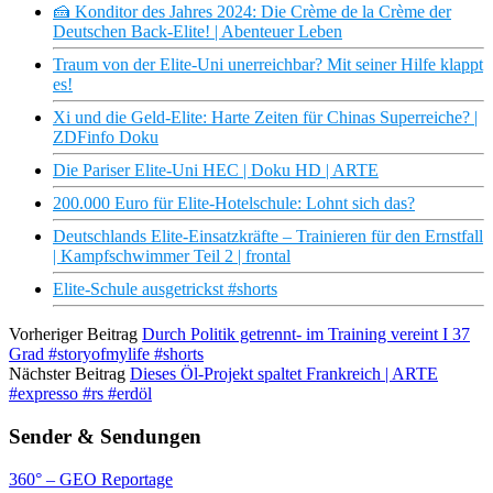
🍰 Konditor des Jahres 2024: Die Crème de la Crème der
Deutschen Back-Elite! | Abenteuer Leben
Traum von der Elite-Uni unerreichbar? Mit seiner Hilfe klappt
es!
Xi und die Geld-Elite: Harte Zeiten für Chinas Superreiche? |
ZDFinfo Doku
Die Pariser Elite-Uni HEC | Doku HD | ARTE
200.000 Euro für Elite-Hotelschule: Lohnt sich das?
Deutschlands Elite-Einsatzkräfte – Trainieren für den Ernstfall
| Kampfschwimmer Teil 2 | frontal
Elite-Schule ausgetrickst #shorts
Vorheriger Beitrag
Durch Politik getrennt- im Training vereint I 37
Grad #storyofmylife #shorts
Nächster Beitrag
Dieses Öl-Projekt spaltet Frankreich | ARTE
#expresso #rs #erdöl
Sender & Sendungen
360° – GEO Reportage