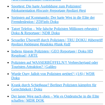
Sporttest: Die harte Ausbildung zum Polizisten!
#dokumentation #focustv #reportage #polizei #test
Springen auf Kommando: Der harte Weg in die Elite der
Fremdenlegion | ZDFinfo Doku
Tatort Telefon – Wie falsche Polizisten Millionen erbeuten |
Doku & Reportage | NDR Doku
Sexueller Übergriff durch Polizisten | TRU DOKU #übergriff
#polizei #nötigung #trudoku #funk #zdf
Indiens jüngste Polizisten | GEO Reportage | Doku HD
Reupload | ARTE
Polizisten auf WASSERBÜFFELN?! Verbrecherjagd oder
Touristen-Attraktion? | Galileo
Wurde Oury Jalloh von Polizisten getötet? | (1/6) | WDR
Doku
Krank durch Schießgase? Berliner Polizisten kämpfen für
Gerechtigkeit | Doku
Der lange Weg nach oben – Wie es Ostdeutsche in die Elite
schaffen | MDR DOK