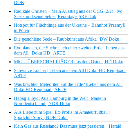
DOK
Radikale Christen – Mein Ausstieg aus der OCG (2/2) | Ivo
Sasek und seine Sekte | Reportage |SRF Dok
Hotspot für Flüchtlinge aus der Ukraine – Bahnhof Przemyśl
in Polen
Die gestohlene Seele – Raubkunst aus Afrika | DW Doku
Exoplaneten, die Suche nach einer zweiten Erde | Leben aus
dem All | Doku HD | ARTE
MiG – ÜBERSCHALLJÄGER aus dem Osten | HD Doku
Schwarze Löcher | Leben aus dem All | Doku HD Reupload |
ARTE
Was brachten Meteoriten auf die Erde? |Leben aus dem All |
Doku HD Reupload | ARTE
Hapag-Lloyd: Aus Hamburg in die Welt | Made in
Norddeutschland | NDR Doku
Aus Liebe zum Spiel: Ex-Profis im Amateurfußball |
Sportclub Story | NDR Doku
Kein Gas aus Russland? Das muss jetzt passieren! | Harald