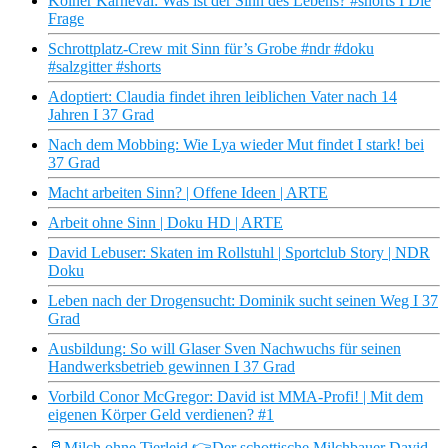
Kölner Karneval: Was ist der Sinn des Lebens? #shorts I Die
Frage
Schrottplatz-Crew mit Sinn für’s Grobe #ndr #doku
#salzgitter #shorts
Adoptiert: Claudia findet ihren leiblichen Vater nach 14
Jahren I 37 Grad
Nach dem Mobbing: Wie Lya wieder Mut findet I stark! bei
37 Grad
Macht arbeiten Sinn? | Offene Ideen | ARTE
Arbeit ohne Sinn | Doku HD | ARTE
David Lebuser: Skaten im Rollstuhl | Sportclub Story | NDR
Doku
Leben nach der Drogensucht: Dominik sucht seinen Weg I 37
Grad
Ausbildung: So will Glaser Sven Nachwuchs für seinen
Handwerksbetrieb gewinnen I 37 Grad
Vorbild Conor McGregor: David ist MMA-Profi! | Mit dem
eigenen Körper Geld verdienen? #1
🥛Milch ohne Tierleid 👉Der schottische Milchbauer David