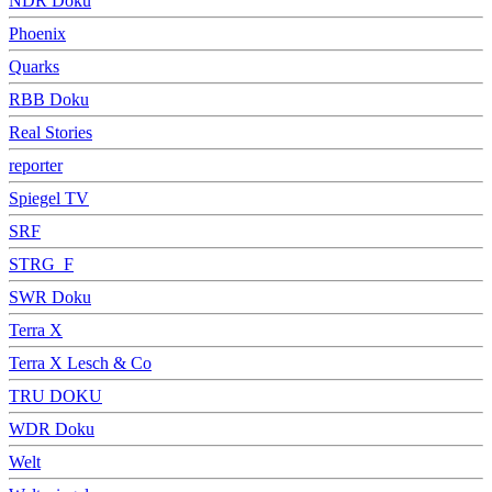
NDR Doku
Phoenix
Quarks
RBB Doku
Real Stories
reporter
Spiegel TV
SRF
STRG_F
SWR Doku
Terra X
Terra X Lesch & Co
TRU DOKU
WDR Doku
Welt