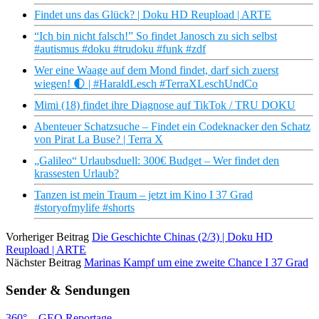
Findet uns das Glück? | Doku HD Reupload | ARTE
“Ich bin nicht falsch!” So findet Janosch zu sich selbst
#autismus #doku #trudoku #funk #zdf
Wer eine Waage auf dem Mond findet, darf sich zuerst
wiegen! 🌓 | #HaraldLesch #TerraXLeschUndCo
Mimi (18) findet ihre Diagnose auf TikTok / TRU DOKU
Abenteuer Schatzsuche – Findet ein Codeknacker den Schatz
von Pirat La Buse? | Terra X
„Galileo“ Urlaubsduell: 300€ Budget – Wer findet den
krassesten Urlaub?
Tanzen ist mein Traum – jetzt im Kino I 37 Grad
#storyofmylife #shorts
Vorheriger Beitrag
Die Geschichte Chinas (2/3) | Doku HD
Reupload | ARTE
Nächster Beitrag
Marinas Kampf um eine zweite Chance I 37 Grad
Sender & Sendungen
360° – GEO Reportage