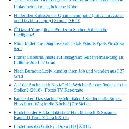
Finlay betreut nur glückliche Kühe
Hinter den Kulissen der Quantencomputer (mit Alain Aspect
und David Louapre) | Scope | ARTE
😯David Yang gilt als Pionier in Sachen Künstliche
Intelligenz!
Mimi findet ihre Diagnose auf Tiktok #shorts #pots #trudoku
#zdf
Früher Friseurin, heute auf Instagram: Selbstvermarktung als
Fulltime-Job I 37 Grad
Nach Burnout: Lesly kündigt ihren Job und wandert aus I 37
Grad
Auf der Suche nach Nazi-Gold: Welcher Schatz findet sich im
Stollen? (2018) | Focus TV Reportage
Buchecker: Das stachelige Multitalent! So findet die Super-
Nuss ihren Weg in die Küche! | ProSieben
Findet so der Erstkontakt statt? Harald Lesch & Suzanna
Randall | Terra X Lesch & Co
Findet uns das Glück? | Doku HD | ARTE