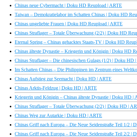
Chinas neue Cybermacht | Doku HD Reupload | ARTE
Taiwan – Demokratielabor im Schatten Chinas | Doku HD Re
Chinas ungeliebte Frauen | Doku HD Reupload | ARTE
Chinas Straflager – Totale Überwachung (2/2) | Doku HD Re
Eternal Spring – Chinas gehacktes Staats-TV | Doku HD Reu
Chinas älteste Dynastie – Kriegerin und Königin | Doku HD 
Chinas Straflager – Die chinesischen Gulags (1/2) | Doku HD
Im Schatten Chinas – Die Philippinen im Zentrum eines Weltk
Chinas Aufstieg zur Seemacht | Doku HD | ARTE
Chinas Arktis-Feldzug | Doku HD | ARTE
Kriegerin und Königin – Chinas älteste Dynastie | Doku HD 
Chinas Straflager – Totale Überwachung (2/2) | Doku HD | A
Chinas Weg zur Autarkie | Doku HD | ARTE
Chinas Griff nach Europa – Die Neue Seidenstraße Teil 1/2 |
Chinas Griff nach Europa – Die Neue Seidenstraße Teil 2/2 |