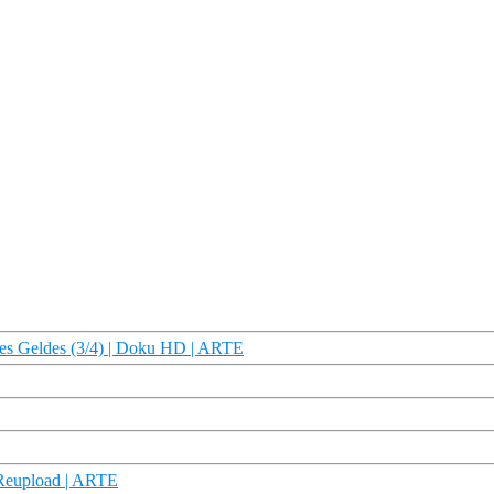
 des Geldes (3/4) | Doku HD | ARTE
 Reupload | ARTE