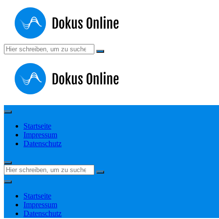
Zum
Inhalt
springen
Suchen
nach:
Startseite
Impressum
Datenschutz
Suchen
nach:
Startseite
Impressum
Datenschutz