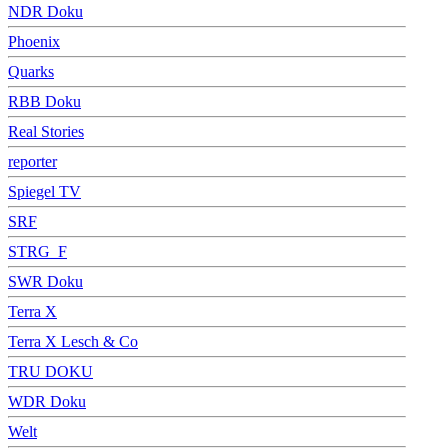
NDR Doku
Phoenix
Quarks
RBB Doku
Real Stories
reporter
Spiegel TV
SRF
STRG_F
SWR Doku
Terra X
Terra X Lesch & Co
TRU DOKU
WDR Doku
Welt