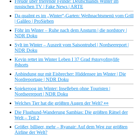
Freude über frierende Feinde: Deutschlands Winter im
russischen TV | Fake News | ARTE
Da qualmt es im „Winter“-Garten: Weihnachtsmenü vom Grill
| Galileo | ProSieben
Föhr im Winter – Ruhe nach dem Ansturm | die nordstory |
NDR Doku
Sylt im Winter – Auszeit vom Saisontrubel | Nordseereport |
NDR Doku
Kevin rettet im Winter Leben I 37 Grad #storyofmylife
#shorts
Anbindung nur mit Eisbrecher: Hiddensee im Winter | Die
Nordreportage | NDR Doku
Spiekeroog im Winter: Inselleben ohne Touristen |
Nordseereport | NDR Doku
Welches Tier hat die größten Augen der Welt? 👀
Die Flughund-Wanderung Sambias: Die größten Rätsel der
Welt – Teil 2
Größer, billiger, mehr – Ryanair: Auf dem Weg zur größten
Airline der Welt?