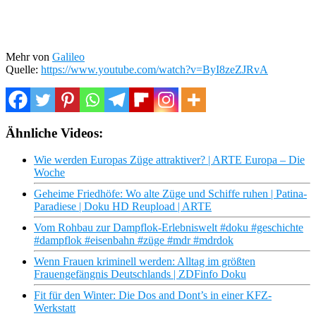
Mehr von
Galileo
Quelle:
https://www.youtube.com/watch?v=ByI8zeZJRvA
Ähnliche Videos:
Wie werden Europas Züge attraktiver? | ARTE Europa – Die
Woche
Geheime Friedhöfe: Wo alte Züge und Schiffe ruhen | Patina-
Paradiese | Doku HD Reupload | ARTE
Vom Rohbau zur Dampflok-Erlebniswelt #doku #geschichte
#dampflok #eisenbahn #züge #mdr #mdrdok
Wenn Frauen kriminell werden: Alltag im größten
Frauengefängnis Deutschlands | ZDFinfo Doku
Fit für den Winter: Die Dos and Dont’s in einer KFZ-
Werkstatt