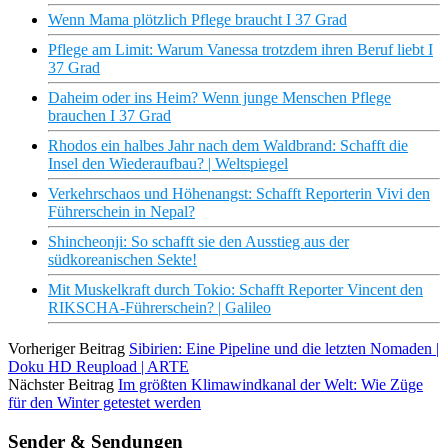
Wenn Mama plötzlich Pflege braucht I 37 Grad
Pflege am Limit: Warum Vanessa trotzdem ihren Beruf liebt I
37 Grad
Daheim oder ins Heim? Wenn junge Menschen Pflege
brauchen I 37 Grad
Rhodos ein halbes Jahr nach dem Waldbrand: Schafft die
Insel den Wiederaufbau? | Weltspiegel
Verkehrschaos und Höhenangst: Schafft Reporterin Vivi den
Führerschein in Nepal?
Shincheonji: So schafft sie den Ausstieg aus der
südkoreanischen Sekte!
Mit Muskelkraft durch Tokio: Schafft Reporter Vincent den
RIKSCHA-Führerschein? | Galileo
Vorheriger Beitrag
Sibirien: Eine Pipeline und die letzten Nomaden |
Doku HD Reupload | ARTE
Nächster Beitrag
Im größten Klimawindkanal der Welt: Wie Züge
für den Winter getestet werden
Sender & Sendungen