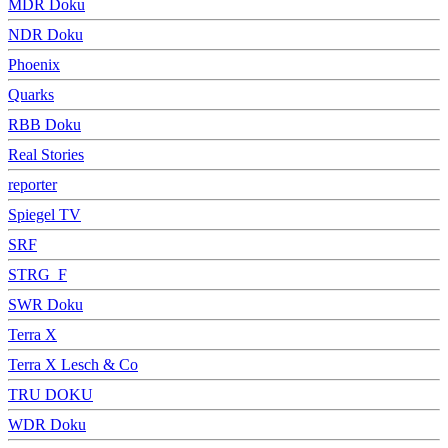
MDR Doku
NDR Doku
Phoenix
Quarks
RBB Doku
Real Stories
reporter
Spiegel TV
SRF
STRG_F
SWR Doku
Terra X
Terra X Lesch & Co
TRU DOKU
WDR Doku