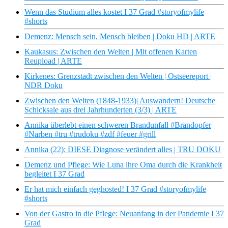
Wenn das Studium alles kostet I 37 Grad #storyofmylife
#shorts
Demenz: Mensch sein, Mensch bleiben | Doku HD | ARTE
Kaukasus: Zwischen den Welten | Mit offenen Karten
Reupload | ARTE
Kirkenes: Grenzstadt zwischen den Welten | Ostseereport |
NDR Doku
Zwischen den Welten (1848-1933)| Auswandern! Deutsche
Schicksale aus drei Jahrhunderten (3/3) | ARTE
Annika überlebt einen schweren Brandunfall #Brandopfer
#Narben #tru #trudoku #zdf #feuer #grill
Annika (22): DIESE Diagnose verändert alles | TRU DOKU
Demenz und Pflege: Wie Luna ihre Oma durch die Krankheit
begleitet I 37 Grad
Er hat mich einfach geghosted! I 37 Grad #storyofmylife
#shorts
Von der Gastro in die Pflege: Neuanfang in der Pandemie I 37
Grad