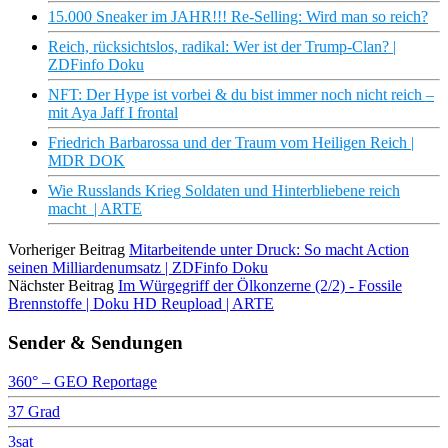
15.000 Sneaker im JAHR!!! Re-Selling: Wird man so reich?
Reich, rücksichtslos, radikal: Wer ist der Trump-Clan? |
ZDFinfo Doku
NFT: Der Hype ist vorbei & du bist immer noch nicht reich –
mit Aya Jaff I frontal
Friedrich Barbarossa und der Traum vom Heiligen Reich |
MDR DOK
Wie Russlands Krieg Soldaten und Hinterbliebene reich
macht | ARTE
Vorheriger Beitrag
Mitarbeitende unter Druck: So macht Action
seinen Milliardenumsatz | ZDFinfo Doku
Nächster Beitrag
Im Würgegriff der Ölkonzerne (2/2) - Fossile
Brennstoffe | Doku HD Reupload | ARTE
Sender & Sendungen
360° – GEO Reportage
37 Grad
3sat