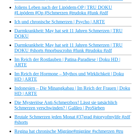
Joliens Leben nach der Lipödem-OP | TRU DOKU
#Lipödem #Op #Schmerzen #trudoku #funk #zdf
Ich und chronische Schmerzen | Psycho | ARTE
Darmkrankheit: May hat seit 11 Jahren Schmerzen | TRU
DOKU
Darmkrankheit: May hat seit 11 Jahren Schmerzen | TRU
DOKU #shorts #morbuscrohn #funk #trudoku #zdf
Im Reich der Rostlauben | Patina-Paradiese | Doku HD |
ARTE
Im Reich der Hormone – Mythos und Wirklichkeit | Doku
HD | ARTE
Indonesien – Die Minangkabau | Im Reich der Frauen | Doku
HD | ARTE
Die Mysteriöse Anti-Schmerzbox! Lässt sie tatsächlich
Schmerzen verschwinden? | Galileo | ProSieben
Brutale Schmerzen jeden Monat #37grad #storyofmylife #zdf
#shorts
Regina hat chronische Migräne#migräne #schmerzen #tru