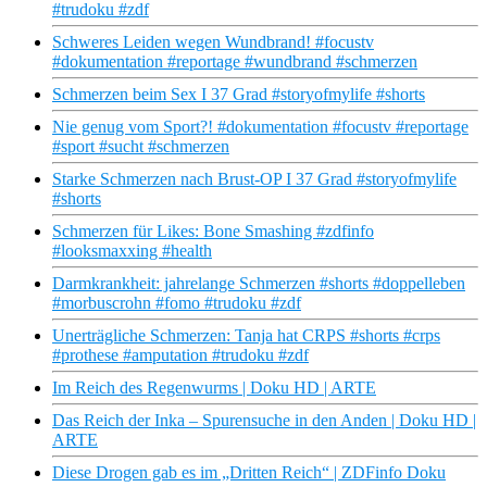
#trudoku #zdf
Schweres Leiden wegen Wundbrand! #focustv
#dokumentation #reportage #wundbrand #schmerzen
Schmerzen beim Sex I 37 Grad #storyofmylife #shorts
Nie genug vom Sport?! #dokumentation #focustv #reportage
#sport #sucht #schmerzen
Starke Schmerzen nach Brust-OP I 37 Grad #storyofmylife
#shorts
Schmerzen für Likes: Bone Smashing #zdfinfo
#looksmaxxing #health
Darmkrankheit: jahrelange Schmerzen #shorts #doppelleben
#morbuscrohn #fomo #trudoku #zdf
Unerträgliche Schmerzen: Tanja hat CRPS #shorts #crps
#prothese #amputation #trudoku #zdf
Im Reich des Regenwurms | Doku HD | ARTE
Das Reich der Inka – Spurensuche in den Anden | Doku HD |
ARTE
Diese Drogen gab es im „Dritten Reich“ | ZDFinfo Doku