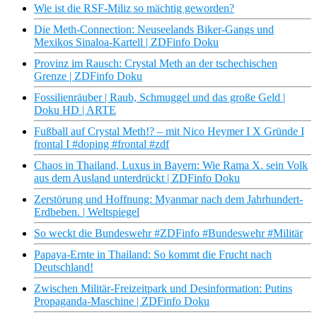
Wie ist die RSF-Miliz so mächtig geworden?
Die Meth-Connection: Neuseelands Biker-Gangs und
Mexikos Sinaloa-Kartell | ZDFinfo Doku
Provinz im Rausch: Crystal Meth an der tschechischen
Grenze | ZDFinfo Doku
Fossilienräuber | Raub, Schmuggel und das große Geld |
Doku HD | ARTE
Fußball auf Crystal Meth!? – mit Nico Heymer I X Gründe I
frontal I #doping #frontal #zdf
Chaos in Thailand, Luxus in Bayern: Wie Rama X. sein Volk
aus dem Ausland unterdrückt | ZDFinfo Doku
Zerstörung und Hoffnung: Myanmar nach dem Jahrhundert-
Erdbeben. | Weltspiegel
So weckt die Bundeswehr #ZDFinfo #Bundeswehr #Militär
Papaya-Ernte in Thailand: So kommt die Frucht nach
Deutschland!
Zwischen Militär-Freizeitpark und Desinformation: Putins
Propaganda-Maschine | ZDFinfo Doku