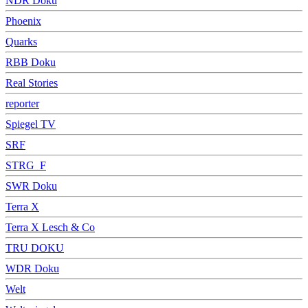
NDR Doku
Phoenix
Quarks
RBB Doku
Real Stories
reporter
Spiegel TV
SRF
STRG_F
SWR Doku
Terra X
Terra X Lesch & Co
TRU DOKU
WDR Doku
Welt