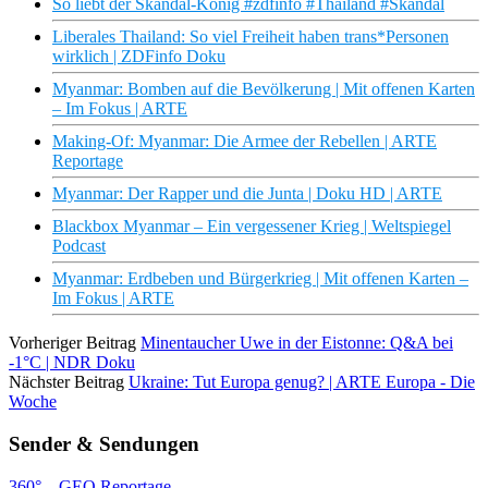
So liebt der Skandal-König #zdfinfo #Thailand #Skandal
Liberales Thailand: So viel Freiheit haben trans*Personen
wirklich | ZDFinfo Doku
Myanmar: Bomben auf die Bevölkerung | Mit offenen Karten
– Im Fokus | ARTE
Making-Of: Myanmar: Die Armee der Rebellen | ARTE
Reportage
Myanmar: Der Rapper und die Junta | Doku HD | ARTE
Blackbox Myanmar – Ein vergessener Krieg | Weltspiegel
Podcast
Myanmar: Erdbeben und Bürgerkrieg | Mit offenen Karten –
Im Fokus | ARTE
Vorheriger Beitrag
Minentaucher Uwe in der Eistonne: Q&A bei
-1°C | NDR Doku
Nächster Beitrag
Ukraine: Tut Europa genug? | ARTE Europa - Die
Woche
Sender & Sendungen
360° – GEO Reportage