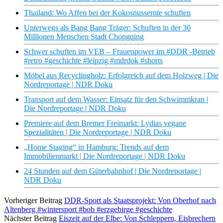
Thailand: Wo Affen bei der Kokosnussernte schuften
Unterwegs als Bang Bang Träger: Schuften in der 30
Millionen Menschen Stadt Chongqing
Schwer schuften im VEB – Frauenpower im #DDR -Betrieb
#retro #geschichte #leipzig #mdrdok #shorts
Möbel aus Recyclingholz: Erfolgreich auf dem Holzweg | Die
Nordreportage | NDR Doku
Transport auf dem Wasser: Einsatz für den Schwimmkran |
Die Nordreportage | NDR Doku
Premiere auf dem Bremer Freimarkt: Lydias vegane
Spezialitäten | Die Nordreportage | NDR Doku
„Home Staging“ in Hamburg: Trends auf dem
Immobilienmarkt | Die Nordreportage | NDR Doku
24 Stunden auf dem Güterbahnhof | Die Nordreportage |
NDR Doku
Vorheriger Beitrag
DDR-Sport als Staatsprojekt: Von Oberhof nach
Altenberg #wintersport #bob #erzgebirge #geschichte
Nächster Beitrag
Eiszeit auf der Elbe: Von Schleppern, Eisbrechern