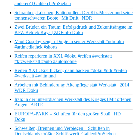
anderer? | Galileo | ProSieben
Schrauben, Löschen, Kutterpullen: Der Kfz-Meister und seine
tonnenschweren Boote | Mit Drift | NDR
Zwei Brüder, ein Traum: Erfolgsdruck und Zukunftsängste im
KFZ-Betrieb Kaya | ZDFinfo Doku
Maul Cosplay zeigt 5 Dinge in seiner Werkstatt #ndrdoku
#ardmediathek #shorts
Reifen reparieren in XXL #doku #reifen #werkstatt
#kfzwerkstatt #auto #automobile
Reifen XXL: Erst flicken, dann backen #doku #ndr #reifen
#werkstatt #wittmund
Arbeiten mit Behinderung: Altenpflege statt Werkstatt | 2014 |
WDR Doku
Iran: in der unterirdischen Werkstatt des Krieges | Mit offenen
Augen | ARTE
EUROPA-PARK – Schuften für den großen Spaß | HD
Doku
Schweißen, Brennen und Verbiegen – Schuften in
Deutschlands größter Schiffswerft |Galileo|ProSieben