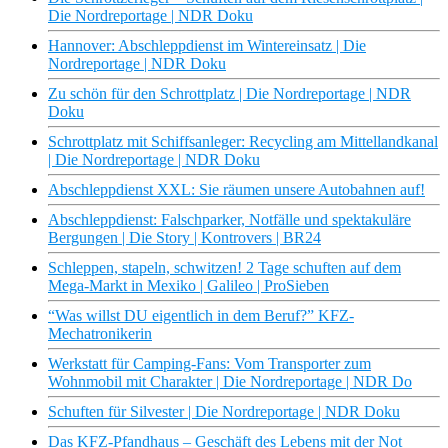
Die Nordreportage | NDR Doku
Hannover: Abschleppdienst im Wintereinsatz | Die
Nordreportage | NDR Doku
Zu schön für den Schrottplatz | Die Nordreportage | NDR
Doku
Schrottplatz mit Schiffsanleger: Recycling am Mittellandkanal
| Die Nordreportage | NDR Doku
Abschleppdienst XXL: Sie räumen unsere Autobahnen auf!
Abschleppdienst: Falschparker, Notfälle und spektakuläre
Bergungen | Die Story | Kontrovers | BR24
Schleppen, stapeln, schwitzen! 2 Tage schuften auf dem
Mega-Markt in Mexiko | Galileo | ProSieben
“Was willst DU eigentlich in dem Beruf?” KFZ-
Mechatronikerin
Werkstatt für Camping-Fans: Vom Transporter zum
Wohnmobil mit Charakter | Die Nordreportage | NDR Do
Schuften für Silvester | Die Nordreportage | NDR Doku
Das KFZ-Pfandhaus – Geschäft des Lebens mit der Not