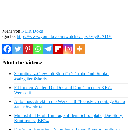
Mehr von
NDR Doku
Quelle:
https://www.youtube.com/watch?v=px7z6ytCADY
Ähnliche Videos:
Schrottplatz-Crew mit Sinn für’s Grobe #ndr #doku
#salzgitter #shorts
Fit für den Winter: Die Dos and Dont’s in einer KFZ-
Werkstatt
Auto muss direkt in die Werkstatt! #focustv #reportage #auto
#adac #werkstatt
Müll ist ihr Beruf: Ein Tag auf dem Schrottplatz | Die Story |
Kontrovers | BR24
Die Schrottzerleger – Schuften auf dem Riesenschrottplatz |