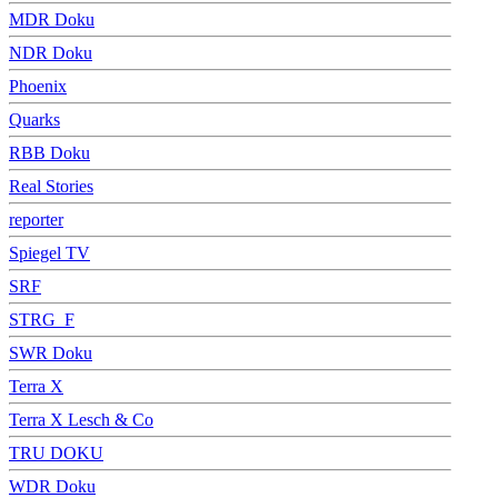
MDR Doku
NDR Doku
Phoenix
Quarks
RBB Doku
Real Stories
reporter
Spiegel TV
SRF
STRG_F
SWR Doku
Terra X
Terra X Lesch & Co
TRU DOKU
WDR Doku