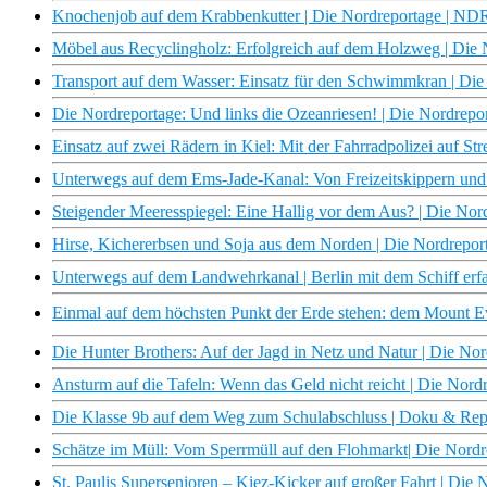
Knochenjob auf dem Krabbenkutter | Die Nordreportage | N
Möbel aus Recyclingholz: Erfolgreich auf dem Holzweg | Di
Transport auf dem Wasser: Einsatz für den Schwimmkran | Di
Die Nordreportage: Und links die Ozeanriesen! | Die Nordrep
Einsatz auf zwei Rädern in Kiel: Mit der Fahrradpolizei auf S
Unterwegs auf dem Ems-Jade-Kanal: Von Freizeitskippern und
Steigender Meeresspiegel: Eine Hallig vor dem Aus? | Die No
Hirse, Kichererbsen und Soja aus dem Norden | Die Nordrepo
Unterwegs auf dem Landwehrkanal | Berlin mit dem Schiff erf
Einmal auf dem höchsten Punkt der Erde stehen: dem Mount Ev
Die Hunter Brothers: Auf der Jagd in Netz und Natur | Die N
Ansturm auf die Tafeln: Wenn das Geld nicht reicht | Die No
Die Klasse 9b auf dem Weg zum Schulabschluss | Doku & Re
Schätze im Müll: Vom Sperrmüll auf den Flohmarkt| Die Nor
St. Paulis Supersenioren – Kiez-Kicker auf großer Fahrt | Di