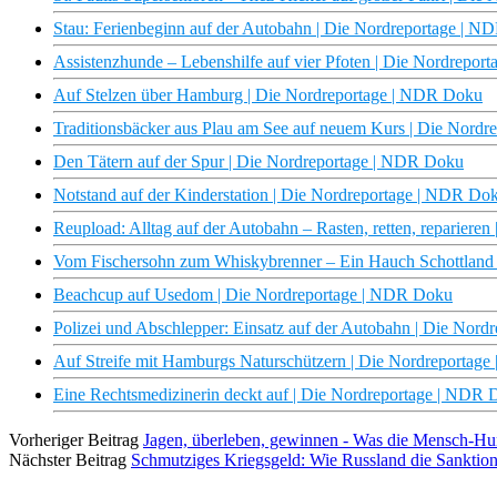
Stau: Ferienbeginn auf der Autobahn | Die Nordreportage | 
Assistenzhunde – Lebenshilfe auf vier Pfoten | Die Nordrepo
Auf Stelzen über Hamburg | Die Nordreportage | NDR Doku
Traditionsbäcker aus Plau am See auf neuem Kurs | Die Nord
Den Tätern auf der Spur | Die Nordreportage | NDR Doku
Notstand auf der Kinderstation | Die Nordreportage | NDR Do
Reupload: Alltag auf der Autobahn – Rasten, retten, reparier
Vom Fischersohn zum Whiskybrenner – Ein Hauch Schottland
Beachcup auf Usedom | Die Nordreportage | NDR Doku
Polizei und Abschlepper: Einsatz auf der Autobahn | Die Nor
Auf Streife mit Hamburgs Naturschützern | Die Nordreportag
Eine Rechtsmedizinerin deckt auf | Die Nordreportage | NDR
Vorheriger Beitrag
Jagen, überleben, gewinnen - Was die Mensch-H
Nächster Beitrag
Schmutziges Kriegsgeld: Wie Russland die Sankti