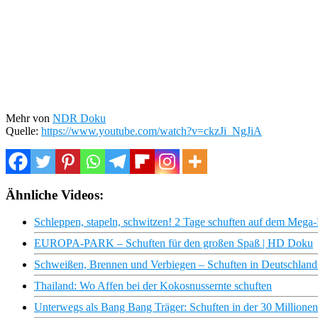
Mehr von
NDR Doku
Quelle:
https://www.youtube.com/watch?v=ckzJi_NgJiA
Ähnliche Videos:
Schleppen, stapeln, schwitzen! 2 Tage schuften auf dem Mega-
EUROPA-PARK – Schuften für den großen Spaß | HD Doku
Schweißen, Brennen und Verbiegen – Schuften in Deutschlands 
Thailand: Wo Affen bei der Kokosnussernte schuften
Unterwegs als Bang Bang Träger: Schuften in der 30 Million