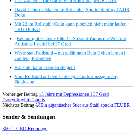
Lisa Zocher – Tanzkarriere im Rollstuhl | MDR DOK
David Lebuser: Skaten im Rollstuhl | Sportclub Story | NDR
Doku
Mit 22 im Rollstuhl: Celin kann plötzlich nicht mehr laufen |
TRU DOKU
„Bei mir gibt es keine Filter!“: So sieht Yannis die Welt mit
Autismus I stark! bei 37 Grad
Weste statt Rollstuhl – mit gelähmtem Bein Gehen lernen |
Galileo | ProSieben
Rollstuhl kann Treppen steigen!
Vom Rollstuhl auf den Laufsteg #shorts #missgermany
#inklusion
Vorheriger Beitrag
13 Jahre mit Depressionen I 37 Grad
#storyofmylife #shorts
Nächster Beitrag
🤯Ein gigantischer Stier aus Stahl spuckt FEUER
Sender & Sendungen
360° – GEO Reportage