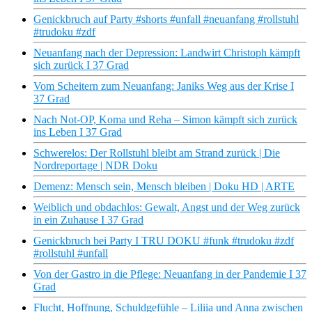
Genickbruch auf Party #shorts #unfall #neuanfang #rollstuhl
#trudoku #zdf
Neuanfang nach der Depression: Landwirt Christoph kämpft
sich zurück I 37 Grad
Vom Scheitern zum Neuanfang: Janiks Weg aus der Krise I
37 Grad
Nach Not-OP, Koma und Reha – Simon kämpft sich zurück
ins Leben I 37 Grad
Schwerelos: Der Rollstuhl bleibt am Strand zurück | Die
Nordreportage | NDR Doku
Demenz: Mensch sein, Mensch bleiben | Doku HD | ARTE
Weiblich und obdachlos: Gewalt, Angst und der Weg zurück
in ein Zuhause I 37 Grad
Genickbruch bei Party I TRU DOKU #funk #trudoku #zdf
#rollstuhl #unfall
Von der Gastro in die Pflege: Neuanfang in der Pandemie I 37
Grad
Flucht, Hoffnung, Schuldgefühle – Liliia und Anna zwischen