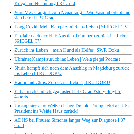
Krieg und Neuanfang I 37 Grad
Vom Messerangriff zum Neuanfang – Wie Yasin überlebt und
sich befreit I 37 Grad
Long Covid: Mein Kampf zurück ins Leben | SPIEGEL TV
Ein Jahr nach der Flut: Aus den Trümmern zurück ins Leben |
SPIEGEL TV
Zurück ins Leben – mein Hund als Helfer | SWR Doku
Ukraine: Kampf zurück ins Leben | Weltspiegel Podcast
Shirin kämpft sich nach dem Anschlag in Magdeburg zurück
ins Leben | TRU DOKU
Hanni und Chris: Zurück ins Leben | TRU DOKU
Er hat mich einfach geghosted! I 37 Grad #storyofmylife
#shorts
Umzugsstress im Weißen Haus: Donald Trump kehrt als US-
Präsident ins Weiße Haus zurück!
ADHS bei Frauen: Simones langer Weg zur Diagnose I 37
Grad