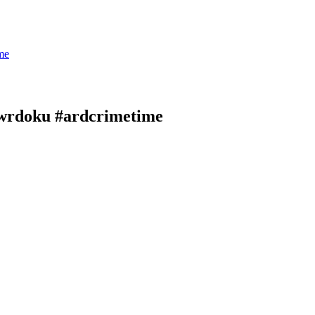
me
#swrdoku #ardcrimetime