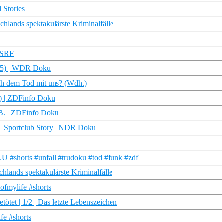
 Stories
schlands spektakulärste Kriminalfälle
| SRF
 (3/5) | WDR Doku
ach dem Tod mit uns? (Wdh.)
e) | ZDFinfo Doku
 B. | ZDFinfo Doku
| Sportclub Story | NDR Doku
 #shorts #unfall #trudoku #tod #funk #zdf
chlands spektakulärste Kriminalfälle
ofmylife #shorts
ötet | 1/2 | Das letzte Lebenszeichen
fe #shorts