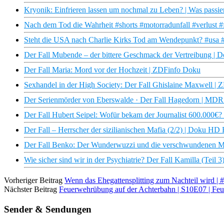
Kryonik: Einfrieren lassen um nochmal zu Leben? | Was passie
Nach dem Tod die Wahrheit #shorts #motorradunfall #verlust 
Steht die USA nach Charlie Kirks Tod am Wendepunkt? #usa #t
Der Fall Mubende – der bittere Geschmack der Vertreibung |
Der Fall Maria: Mord vor der Hochzeit | ZDFinfo Doku
Sexhandel in der High Society: Der Fall Ghislaine Maxwell |
Der Serienmörder von Eberswalde · Der Fall Hagedorn | M
Der Fall Hubert Seipel: Wofür bekam der Journalist 600.000€? I
Der Fall – Herrscher der sizilianischen Mafia (2/2) | Doku H
Der Fall Benko: Der Wunderwuzzi und die verschwundenen Mill
Wie sicher sind wir in der Psychiatrie? Der Fall Kamilla (Teil 3
Vorheriger Beitrag
Wenn das Ehegattensplitting zum Nachteil wird 
Nächster Beitrag
Feuerwehrübung auf der Achterbahn | S10E07 | F
Sender & Sendungen