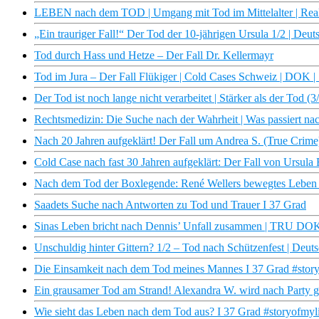
LEBEN nach dem TOD | Umgang mit Tod im Mittelalter | Real
„Ein trauriger Fall!“ Der Tod der 10-jährigen Ursula 1/2 | Deut
Tod durch Hass und Hetze – Der Fall Dr. Kellermayr
Tod im Jura – Der Fall Flükiger | Cold Cases Schweiz | DOK 
Der Tod ist noch lange nicht verarbeitet | Stärker als der Tod
Rechtsmedizin: Die Suche nach der Wahrheit | Was passiert n
Nach 20 Jahren aufgeklärt! Der Fall um Andrea S. (True Crim
Cold Case nach fast 30 Jahren aufgeklärt: Der Fall von Ursula
Nach dem Tod der Boxlegende: René Wellers bewegtes Leben 
Saadets Suche nach Antworten zu Tod und Trauer I 37 Grad
Sinas Leben bricht nach Dennis’ Unfall zusammen | TRU DOKU
Unschuldig hinter Gittern? 1/2 – Tod nach Schützenfest | Deuts
Die Einsamkeit nach dem Tod meines Mannes I 37 Grad #story
Ein grausamer Tod am Strand! Alexandra W. wird nach Party get
Wie sieht das Leben nach dem Tod aus? I 37 Grad #storyofmyli