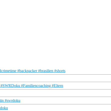
crimetime #backpacker #brasilien #shorts
 … #SWRDoku #Familiencoaching #Eltern
utin #swrdoku
rdoku