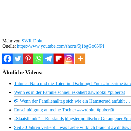
Mehr von
SWR Doku
Quelle:
https://www.youtube.com/shorts/5j1bgGo6NPI
Ähnliche Videos:
Tatunca Nara und die Toten im Dschungel #ndr #truecrime #ard
Wenn es in der Familie schnell eskaliert #swrdoku #pubertät
🐹 Wenn der Familienalltag sich wie ein Hamsterrad anfühlt
Entschuldigung an meine Tochter #swrdoku #pubertät
„Staatsfeinde“ – Russlands jüngster politischer Gefangener #p
Seit 30 Jahren verliebt – was Liebe wirklich braucht #wdr #sw