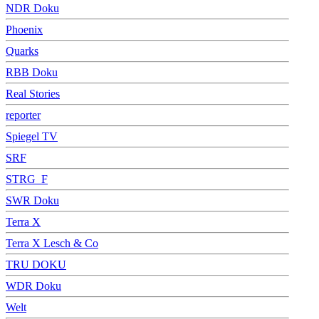
NDR Doku
Phoenix
Quarks
RBB Doku
Real Stories
reporter
Spiegel TV
SRF
STRG_F
SWR Doku
Terra X
Terra X Lesch & Co
TRU DOKU
WDR Doku
Welt