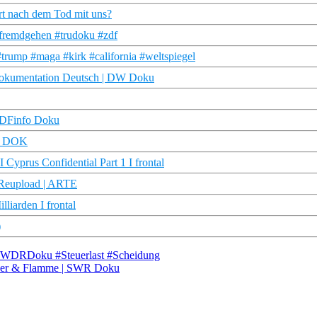
rt nach dem Tod mit uns?
#fremdgehen #trudoku #zdf
rump #maga #kirk #california #weltspiegel
 Dokumentation Deutsch | DW Doku
 ZDFinfo Doku
DR DOK
 Cyprus Confidential Part 1 I frontal
D Reupload | ARTE
iarden I frontal
)
| #WDRDoku #Steuerlast #Scheidung
euer & Flamme | SWR Doku