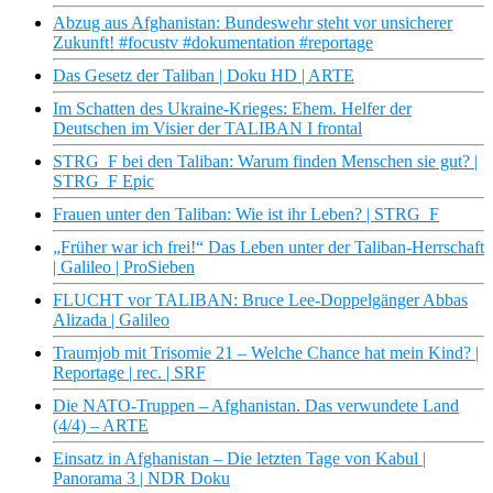
Abzug aus Afghanistan: Bundeswehr steht vor unsicherer
Zukunft! #focustv #dokumentation #reportage
Das Gesetz der Taliban | Doku HD | ARTE
Im Schatten des Ukraine-Krieges: Ehem. Helfer der
Deutschen im Visier der TALIBAN I frontal
STRG_F bei den Taliban: Warum finden Menschen sie gut? |
STRG_F Epic
Frauen unter den Taliban: Wie ist ihr Leben? | STRG_F
„Früher war ich frei!“ Das Leben unter der Taliban-Herrschaft
| Galileo | ProSieben
FLUCHT vor TALIBAN: Bruce Lee-Doppelgänger Abbas
Alizada | Galileo
Traumjob mit Trisomie 21 – Welche Chance hat mein Kind? |
Reportage | rec. | SRF
Die NATO-Truppen – Afghanistan. Das verwundete Land
(4/4) – ARTE
Einsatz in Afghanistan – Die letzten Tage von Kabul |
Panorama 3 | NDR Doku