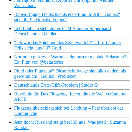
Ferienjob in Namibia: Reporter Christoph im Wildtier-
Waisenhaus
Rabea Rogge: Deutschlands erste Frau im All –“Galileo“
stellt ihr 9 exklusive Fragen!
In Offenbach steht der erste 24-Stunden-Supermarkt
Deutschlands! | Galileo
“Ich war das Spiel und das Spiel war ich!” – Profi-Gamer
Felix steigt aus I 37 Grad
Nur noch gestresst: Warum steigt unsere mentale Belastung? |
Ein Film von @betastories
Pferd oder Flugzeug? Diese Schulwege sind alles andere als
gewöhnlich! | Galileo | ProSieben
Deutschlands Erste-Hilfe-Problem | Studio Q
Revolutionär: Das Flugzeug | Ideen, die die Welt veränderten |
ARTE
Flugzeug überschlägt sich bei Landung – Pete überlebt das
Unmögliche
Jetzt doch: Russland steigt bei ISS aus! Was jetzt? | Suzanna
Randall