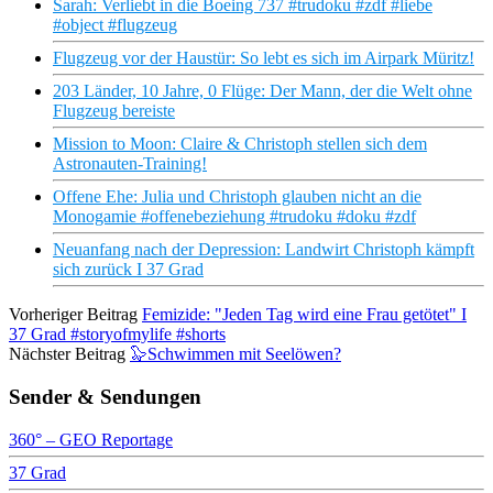
Sarah: Verliebt in die Boeing 737 #trudoku #zdf #liebe
#object #flugzeug
Flugzeug vor der Haustür: So lebt es sich im Airpark Müritz!
203 Länder, 10 Jahre, 0 Flüge: Der Mann, der die Welt ohne
Flugzeug bereiste
Mission to Moon: Claire & Christoph stellen sich dem
Astronauten-Training!
Offene Ehe: Julia und Christoph glauben nicht an die
Monogamie #offenebeziehung #trudoku #doku #zdf
Neuanfang nach der Depression: Landwirt Christoph kämpft
sich zurück I 37 Grad
Vorheriger Beitrag
Femizide: "Jeden Tag wird eine Frau getötet" I
37 Grad #storyofmylife #shorts
Nächster Beitrag
🦭Schwimmen mit Seelöwen?
Sender & Sendungen
360° – GEO Reportage
37 Grad