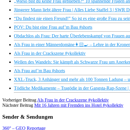
„Wieso bist du keine Frau geblieben?“ 10 spannende Fragen a
Jüngerer Mann liebt ältere Frau | Alles Liebe Staffel 3 | SWR 
“Du findest nie einen Freund!” So ist es eine große Frau zu 
POV: Du bist eine Frau auf’m Bau #shorts
Obdachlos als Frau: Der harte Überlebenskampf von Frauen au
Als Frau in einer Männerdomäne👩🏻‍🍳 – Lehre in der Krone
Als Frau in der Crackszene #ykollektiv
Wellen des Wandels: Sie kämpft als Schwarze Frau um Anerken
Als Frau auf’m Bau #shorts
XXL-Truck, 3 Anhänger und mehr als 100 Tonnen Ladung – und 
Tödliche Medikamente – Tragödie in der Gangsta-Rap-Szene 
Vorheriger Beitrag
Als Frau in der Crackszene #ykollektiv
Nächster Beitrag
Mit 16 Jahren mit Fremden ins Hotel #ykollektiv
Sender & Sendungen
360° – GEO Reportage