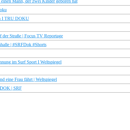
n einen Mann, der zwei Kinder geboren hat
Doku
sein I TRU DOKU
f der Straße | Focus TV Reportage
nhalle | #SRFDok #Shorts
nung im Surf Sport I Weltspiegel
eine Frau fährt | Weltspiegel
| DOK | SRF