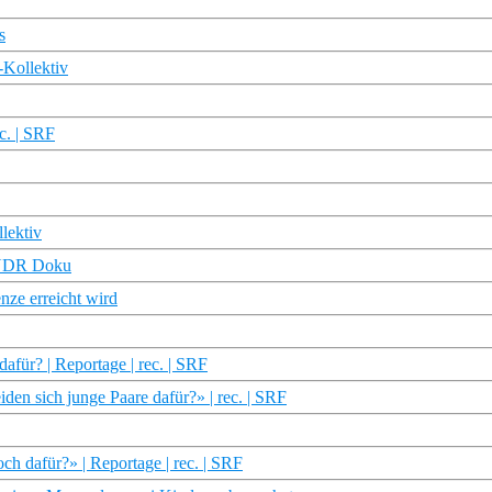
s
Kollektiv
c. | SRF
lektiv
| NDR Doku
nze erreicht wird
afür? | Reportage | rec. | SRF
en sich junge Paare dafür?» | rec. | SRF
 dafür?» | Reportage | rec. | SRF