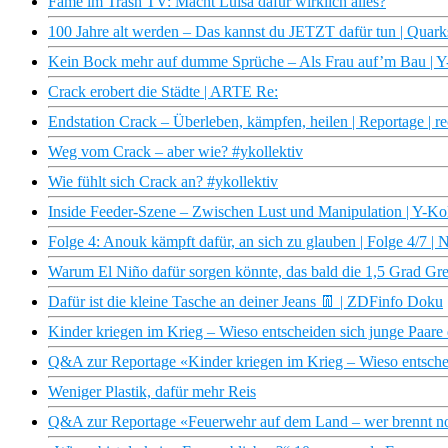
Fame im Trash TV: Macht Luisa dafür wirklich alles?
100 Jahre alt werden – Das kannst du JETZT dafür tun | Quark
Kein Bock mehr auf dumme Sprüche – Als Frau auf’m Bau | Y-
Crack erobert die Städte | ARTE Re:
Endstation Crack – Überleben, kämpfen, heilen | Reportage | re
Weg vom Crack – aber wie? #ykollektiv
Wie fühlt sich Crack an? #ykollektiv
Inside Feeder-Szene – Zwischen Lust und Manipulation | Y-Kol
Folge 4: Anouk kämpft dafür, an sich zu glauben | Folge 4/7 
Warum El Niño dafür sorgen könnte, das bald die 1,5 Grad Gre
Dafür ist die kleine Tasche an deiner Jeans 👖 | ZDFinfo Doku
Kinder kriegen im Krieg – Wieso entscheiden sich junge Paare d
Q&A zur Reportage «Kinder kriegen im Krieg – Wieso entscheid
Weniger Plastik, dafür mehr Reis
Q&A zur Reportage «Feuerwehr auf dem Land – wer brennt noch