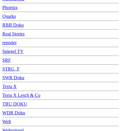
Phoenix
Quarks
RBB Doku
Real Stories
reporter
Spiegel TV
SRF
STRG_F
SWR Doku
Terra X
Terra X Lesch & Co
TRU DOKU
WDR Doku
Welt
Weltspiegel