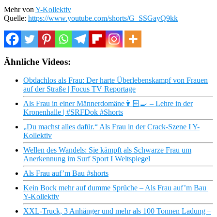
Mehr von
Y-Kollektiv
Quelle:
https://www.youtube.com/shorts/G_SSGayQ9kk
Ähnliche Videos:
Obdachlos als Frau: Der harte Überlebenskampf von Frauen
auf der Straße | Focus TV Reportage
Als Frau in einer Männerdomäne👩🏻‍🍳 – Lehre in der
Kronenhalle | #SRFDok #Shorts
„Du machst alles dafür.“ Als Frau in der Crack-Szene I Y-
Kollektiv
Wellen des Wandels: Sie kämpft als Schwarze Frau um
Anerkennung im Surf Sport I Weltspiegel
Als Frau auf’m Bau #shorts
Kein Bock mehr auf dumme Sprüche – Als Frau auf’m Bau |
Y-Kollektiv
XXL-Truck, 3 Anhänger und mehr als 100 Tonnen Ladung –