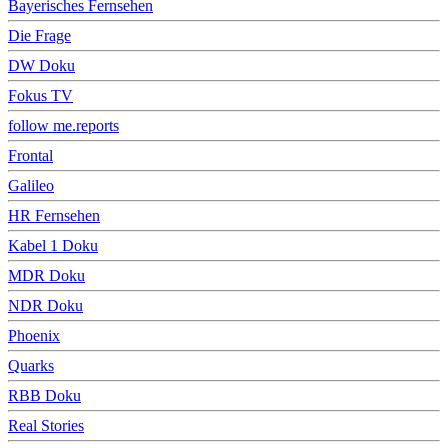
Bayerisches Fernsehen
Die Frage
DW Doku
Fokus TV
follow me.reports
Frontal
Galileo
HR Fernsehen
Kabel 1 Doku
MDR Doku
NDR Doku
Phoenix
Quarks
RBB Doku
Real Stories