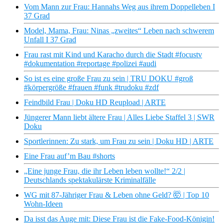
Vom Mann zur Frau: Hannahs Weg aus ihrem Doppelleben I
37 Grad
Model, Mama, Frau: Ninas „zweites“ Leben nach schwerem
Unfall I 37 Grad
Frau rast mit Kind und Karacho durch die Stadt #focustv
#dokumentation #reportage #polizei #audi
So ist es eine große Frau zu sein | TRU DOKU #groß
#körpergröße #frauen #funk #trudoku #zdf
Feindbild Frau | Doku HD Reupload | ARTE
Jüngerer Mann liebt ältere Frau | Alles Liebe Staffel 3 | SWR
Doku
Sportlerinnen: Zu stark, um Frau zu sein | Doku HD | ARTE
Eine Frau auf’m Bau #shorts
„Eine junge Frau, die ihr Leben leben wollte!“ 2/2 |
Deutschlands spektakulärste Kriminalfälle
WG mit 87-Jähriger Frau & Leben ohne Geld? 🤯 | Top 10
Wohn-Ideen
Da isst das Auge mit: Diese Frau ist die Fake-Food-Königin!