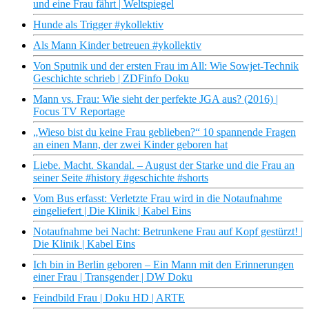
und eine Frau fährt | Weltspiegel
Hunde als Trigger #ykollektiv
Als Mann Kinder betreuen #ykollektiv
Von Sputnik und der ersten Frau im All: Wie Sowjet-Technik
Geschichte schrieb | ZDFinfo Doku
Mann vs. Frau: Wie sieht der perfekte JGA aus? (2016) |
Focus TV Reportage
„Wieso bist du keine Frau geblieben?“ 10 spannende Fragen
an einen Mann, der zwei Kinder geboren hat
Liebe. Macht. Skandal. – August der Starke und die Frau an
seiner Seite #history #geschichte #shorts
Vom Bus erfasst: Verletzte Frau wird in die Notaufnahme
eingeliefert | Die Klinik | Kabel Eins
Notaufnahme bei Nacht: Betrunkene Frau auf Kopf gestürzt! |
Die Klinik | Kabel Eins
Ich bin in Berlin geboren – Ein Mann mit den Erinnerungen
einer Frau | Transgender | DW Doku
Feindbild Frau | Doku HD | ARTE