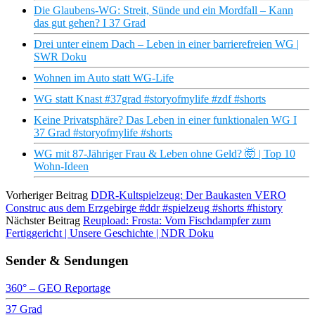
Die Glaubens-WG: Streit, Sünde und ein Mordfall – Kann
das gut gehen? I 37 Grad
Drei unter einem Dach – Leben in einer barrierefreien WG |
SWR Doku
Wohnen im Auto statt WG-Life
WG statt Knast #37grad #storyofmylife #zdf #shorts
Keine Privatsphäre? Das Leben in einer funktionalen WG I
37 Grad #storyofmylife #shorts
WG mit 87-Jähriger Frau & Leben ohne Geld? 🤯 | Top 10
Wohn-Ideen
Vorheriger Beitrag
DDR-Kultspielzeug: Der Baukasten VERO
Construc aus dem Erzgebirge #ddr #spielzeug #shorts #history
Nächster Beitrag
Reupload: Frosta: Vom Fischdampfer zum
Fertiggericht | Unsere Geschichte | NDR Doku
Sender & Sendungen
360° – GEO Reportage
37 Grad