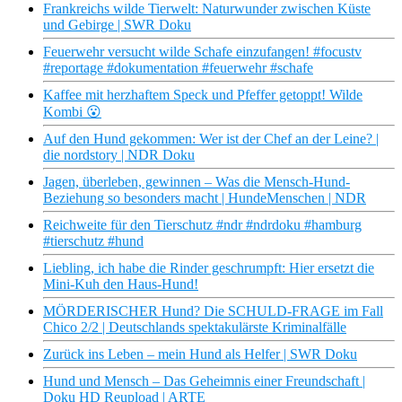
Frankreichs wilde Tierwelt: Naturwunder zwischen Küste
und Gebirge | SWR Doku
Feuerwehr versucht wilde Schafe einzufangen! #focustv
#reportage #dokumentation #feuerwehr #schafe
Kaffee mit herzhaftem Speck und Pfeffer getoppt! Wilde
Kombi 😮
Auf den Hund gekommen: Wer ist der Chef an der Leine? |
die nordstory | NDR Doku
Jagen, überleben, gewinnen – Was die Mensch-Hund-
Beziehung so besonders macht | HundeMenschen | NDR
Reichweite für den Tierschutz #ndr #ndrdoku #hamburg
#tierschutz #hund
Liebling, ich habe die Rinder geschrumpft: Hier ersetzt die
Mini-Kuh den Haus-Hund!
MÖRDERISCHER Hund? Die SCHULD-FRAGE im Fall
Chico 2/2 | Deutschlands spektakulärste Kriminalfälle
Zurück ins Leben – mein Hund als Helfer | SWR Doku
Hund und Mensch – Das Geheimnis einer Freundschaft |
Doku HD Reupload | ARTE