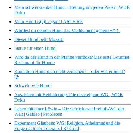
Mein schwerkranker Hund – Heilung um jeden Preis? | WDR
Doku
Mein Hund is(s)t vegan! | ARTE Re:
Würdest du deinem Hund das Medikament geben? 🐶💊
Dieser Hund bellt Mozart!
Statue für einen Hund
Wird da der Hund in der Pfanne verrückt? Das erste Gourmet-
Restaurant für Hunde
Kann dein Hund dich nicht verstehen? – oder will er nicht?
🤨
Schwein wie Hund
Ausziehen mit Behinderung: Die erste eigene WG | WDR
Doku
Leben mit einer Löwin – Die verrückteste Freiluft-WG der
Welt | Galileo | ProSieben
Experiment Glaubens-WG: Religion, Atheismus und die
Frage nach der Toleranz I 37 Grad